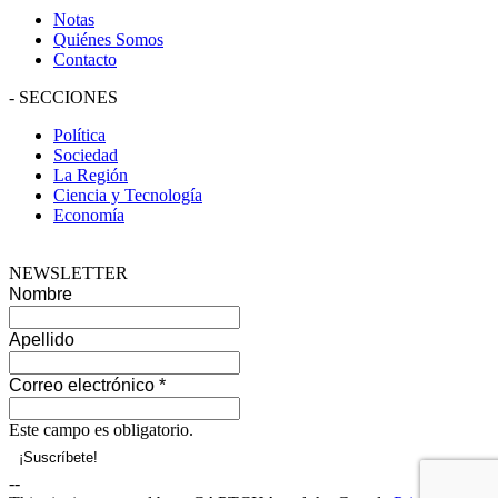
Notas
Quiénes Somos
Contacto
-
SECCIONES
Política
Sociedad
La Región
Ciencia y Tecnología
Economía
NEWSLETTER
Nombre
Apellido
Correo electrónico
*
Este campo es obligatorio.
--