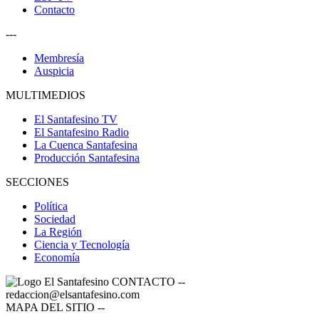
Contacto
---
Membresía
Auspicia
MULTIMEDIOS
El Santafesino TV
El Santafesino Radio
La Cuenca Santafesina
Producción Santafesina
SECCIONES
Política
Sociedad
La Región
Ciencia y Tecnología
Economía
CONTACTO
--
redaccion@elsantafesino.com
MAPA DEL SITIO
--