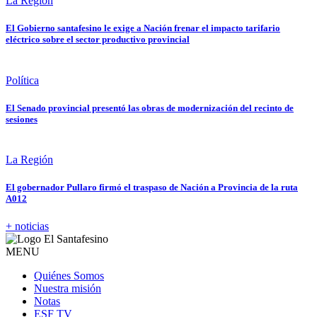
La Región
El Gobierno santafesino le exige a Nación frenar el impacto tarifario
eléctrico sobre el sector productivo provincial
Política
El Senado provincial presentó las obras de modernización del recinto de
sesiones
La Región
El gobernador Pullaro firmó el traspaso de Nación a Provincia de la ruta
A012
+ noticias
MENU
Quiénes Somos
Nuestra misión
Notas
ESF TV