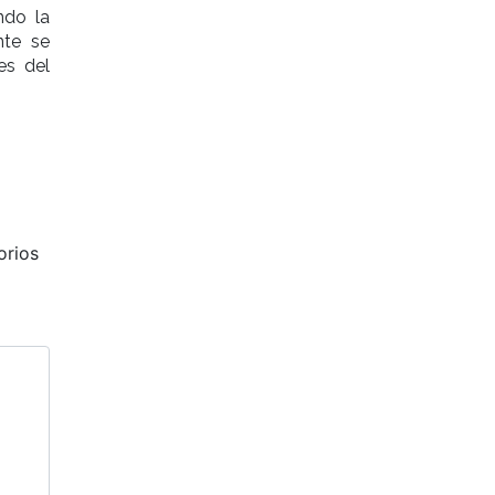
ndo la
nte se
es del
orios