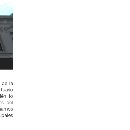
 de la
tuario
ién lo
es del
imamos
cipales