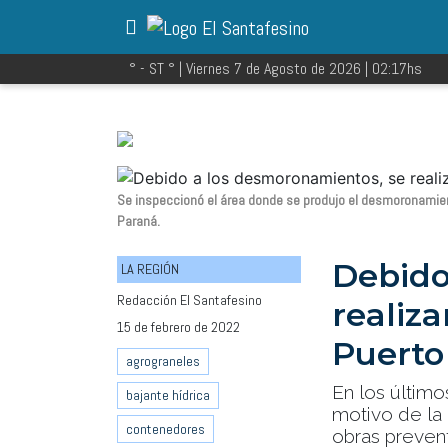
° - ST
° |
Viernes 7 de Agosto de 2026
|
02:17
hs
Se inspeccionó el área donde se produjo el desmoronamiento 
Paraná.
Debido
LA REGIÓN
Redacción El Santafesino
realiza
15 de febrero de 2022
Puerto
agrograneles
En los último
bajante hídrica
motivo de la 
contenedores
obras prevent