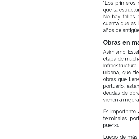
“Los primeros 
que la estruct
No hay fallas q
cuenta que es 
años de antigü
Obras en ma
Asimismo, Este
etapa de muchas
Infraestructura,
urbana, que ti
obras que tien
portuario, esta
deudas de obras
vienen a mejorar
Es importante 
terminales po
puerto.
Luego de más d