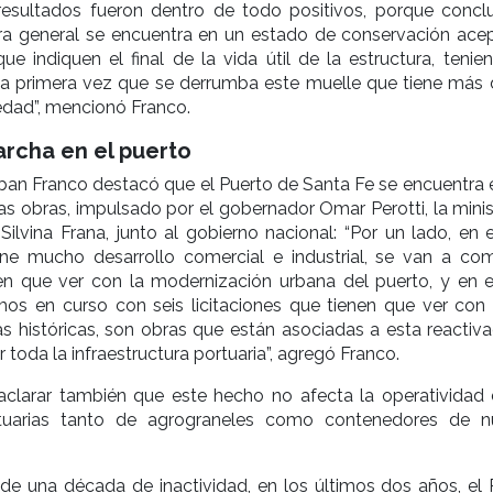
resultados fueron dentro de todo positivos, porque concl
ura general se encuentra en un estado de conservación acep
ue indiquen el final de la vida útil de la estructura, tenie
la primera vez que se derrumba este muelle que tiene más 
edad”, mencionó Franco.
rcha en el puerto
ban Franco destacó que el Puerto de Santa Fe se encuentra 
 obras, impulsado por el gobernador Omar Perotti, la minis
 Silvina Frana, junto al gobierno nacional: “Por un lado, en 
ene mucho desarrollo comercial e industrial, se van a co
en que ver con la modernización urbana del puerto, y en e
mos en curso con seis licitaciones que tienen que ver con 
 históricas, son obras que están asociadas a esta reactiva
 toda la infraestructura portuaria”, agregó Franco.
aclarar también que este hecho no afecta la operatividad 
rtuarias tanto de agrograneles como contenedores de n
e una década de inactividad, en los últimos dos años, el 