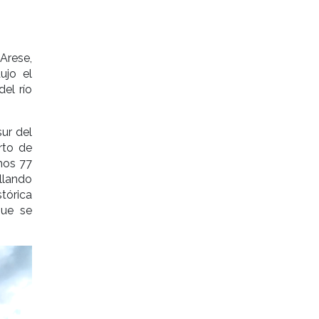
 Arese,
ujo el
el río
ur del
rto de
mos 77
llando
stórica
que se