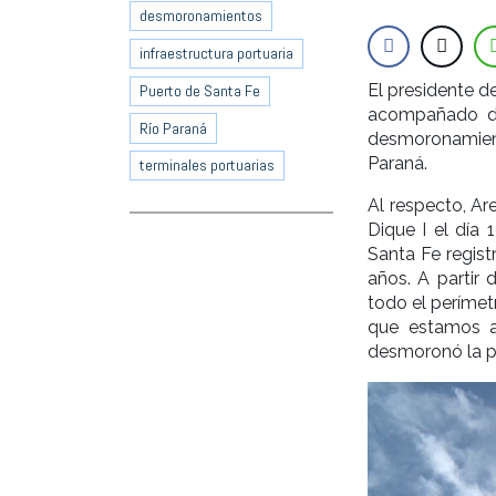
desmoronamientos
infraestructura portuaria
El presidente d
Puerto de Santa Fe
acompañado de
Río Paraná
desmoronamiento
Paraná.
terminales portuarias
Al respecto, Ar
Dique I el día 
Santa Fe regist
años. A partir
todo el perímetr
que estamos a
desmoronó la pu
Reproductor
de
vídeo