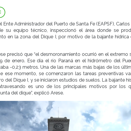
el Ente Administrador del Puerto de Santa Fe (EAPSF), Carlos
 su equipo técnico, inspeccionó el área donde se prod
 en la zona del Dique I, por motivo de la bajante hídrica d
ese precisó que “el desmoronamiento ocurrió en el extremo s
19 de enero. Ese día el río Paraná en el hidrómetro del Pue
raba -0,23 metros. Una de las marcas más bajas de los últi
 de ese momento, se comenzaron las tareas preventivas va
o del Dique I, y se iniciaron estudios de suelos. La bajante hi
travesando es uno de los principales motivos por los 
nta del dique”, explicó Arese.