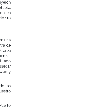
uyeron
table.
ndo en
de 110
en una
tra de
el área
menzar
l lado
saldar
ción y
de las
uestro
Puerto