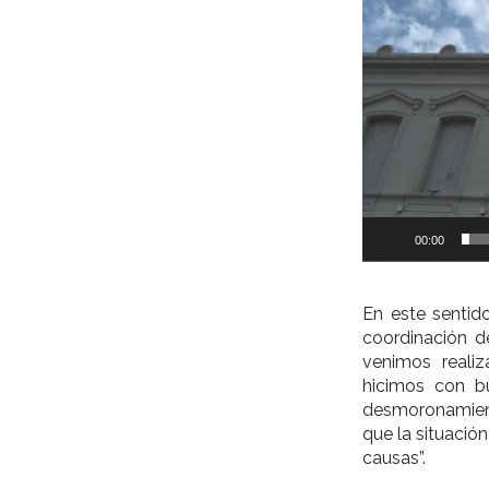
00:00
En este sentido
coordinación d
venimos realiz
hicimos con bu
desmoronamient
que la situación
causas”.