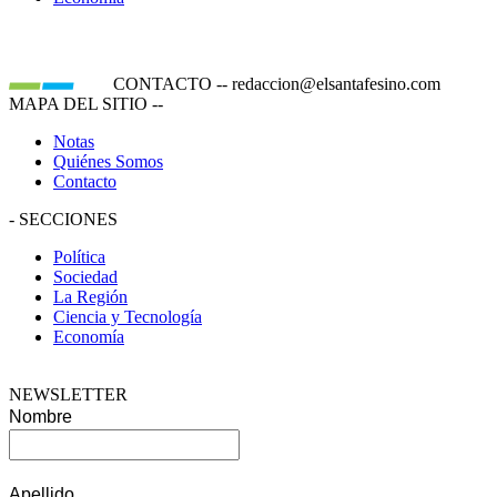
CONTACTO
--
redaccion@elsantafesino.com
MAPA DEL SITIO
--
Notas
Quiénes Somos
Contacto
-
SECCIONES
Política
Sociedad
La Región
Ciencia y Tecnología
Economía
NEWSLETTER
Nombre
Apellido