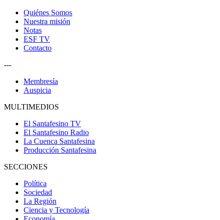
Quiénes Somos
Nuestra misión
Notas
ESF TV
Contacto
---
Membresía
Auspicia
MULTIMEDIOS
El Santafesino TV
El Santafesino Radio
La Cuenca Santafesina
Producción Santafesina
SECCIONES
Política
Sociedad
La Región
Ciencia y Tecnología
Economía