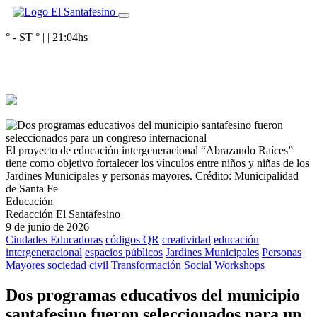
° - ST
° |
|
21:04
hs
El proyecto de educación intergeneracional “Abrazando Raíces”
tiene como objetivo fortalecer los vínculos entre niños y niñas de los
Jardines Municipales y personas mayores.
Crédito: Municipalidad
de Santa Fe
Educación
Redacción El Santafesino
9 de junio de 2026
Ciudades Educadoras
códigos QR
creatividad
educación
intergeneracional
espacios públicos
Jardines Municipales
Personas
Mayores
sociedad civil
Transformación Social
Workshops
Dos programas educativos del municipio
santafesino fueron seleccionados para un