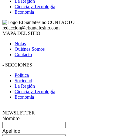
La Región
Ciencia y Tecnología
Economía
CONTACTO
--
redaccion@elsantafesino.com
MAPA DEL SITIO
--
Notas
Quiénes Somos
Contacto
-
SECCIONES
Política
Sociedad
La Región
Ciencia y Tecnología
Economía
NEWSLETTER
Nombre
Apellido