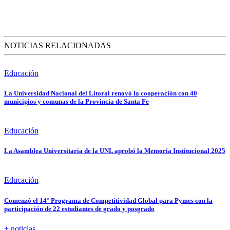
NOTICIAS RELACIONADAS
Educación
La Universidad Nacional del Litoral renovó la cooperación con 40
municipios y comunas de la Provincia de Santa Fe
Educación
La Asamblea Universitaria de la UNL aprobó la Memoria Institucional 2025
Educación
Comenzó el 14° Programa de Competitividad Global para Pymes con la
participación de 22 estudiantes de grado y posgrado
+ noticias