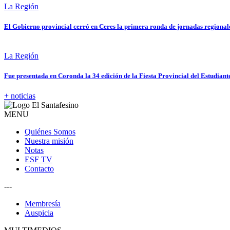
La Región
El Gobierno provincial cerró en Ceres la primera ronda de jornadas regional
La Región
Fue presentada en Coronda la 34 edición de la Fiesta Provincial del Estudiant
+ noticias
MENU
Quiénes Somos
Nuestra misión
Notas
ESF TV
Contacto
---
Membresía
Auspicia