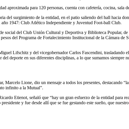
dad aproximada para 120 personas, cuenta con cafetería, cocina, sala de
a del surgimiento de la entidad, en el patio saliendo del hall hacia dond
 el año 1947: Club Atlético Independiente y Juventud Foot-ball Club.
ede social del Club Unión Cultural y Deportiva y Biblioteca Popular, d
 pesos del Programa de Fortalecimiento Institucional de la Cámara de Sen
Miguel Lifschitz y del vicegobernador Carlos Fascendini, trasladando el
vor del deporte en sus diferentes disciplinas, a lo que sumamos siempre 
r, Marcelo Lione, dio un mensaje a todos los presentes, destacando “la
o infinito a la Mutual”.
 Ricardo Etienot, señaló que “hay un gran esfuerzo de la entidad para r
presidente y fue desde allí que se fue gestando este sueño, que nuestr