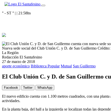
° - ST
° |
|
21:58
hs
Nueva sede social del Club Unión C. y D. de San Guillermo
Crédito:
La Región
Redacción El Santafesino
27 de marzo de 2018
aporte económico
Biblioteca Popular
Mutual
San Guillermo
El Club Unión C. y D. de San Guillermo cu
Facebook
Twitter
WhatsApp
El nuevo edificio cuenta con 1.100 metros cuadrados, con una planta a
actividades.
En la planta baja, del hall a la izquierda se localizan todas las depende