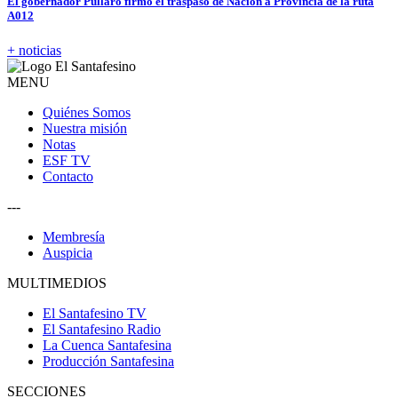
El gobernador Pullaro firmó el traspaso de Nación a Provincia de la ruta
A012
+ noticias
MENU
Quiénes Somos
Nuestra misión
Notas
ESF TV
Contacto
---
Membresía
Auspicia
MULTIMEDIOS
El Santafesino TV
El Santafesino Radio
La Cuenca Santafesina
Producción Santafesina
SECCIONES