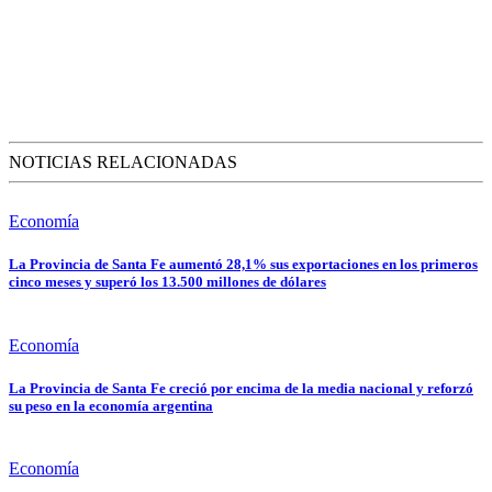
NOTICIAS RELACIONADAS
Economía
La Provincia de Santa Fe aumentó 28,1% sus exportaciones en los primeros
cinco meses y superó los 13.500 millones de dólares
Economía
La Provincia de Santa Fe creció por encima de la media nacional y reforzó
su peso en la economía argentina
Economía