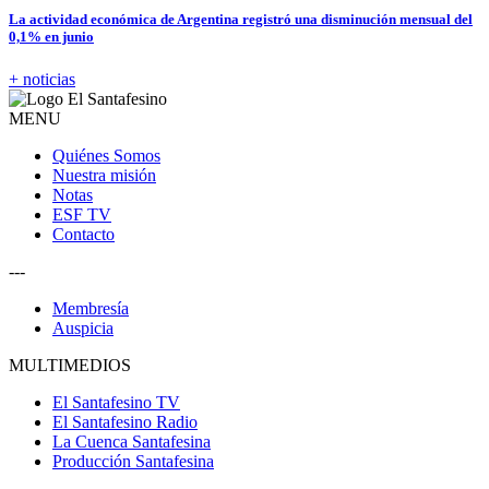
La actividad económica de Argentina registró una disminución mensual del
0,1% en junio
+ noticias
MENU
Quiénes Somos
Nuestra misión
Notas
ESF TV
Contacto
---
Membresía
Auspicia
MULTIMEDIOS
El Santafesino TV
El Santafesino Radio
La Cuenca Santafesina
Producción Santafesina