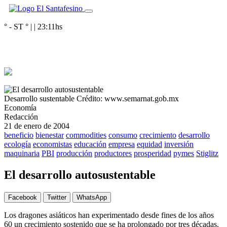
° - ST
° |
|
23:11
hs
Desarrollo sustentable
Crédito: www.semarnat.gob.mx
Economía
Redacción
21 de enero de 2004
beneficio
bienestar
commodities
consumo
crecimiento
desarrollo
ecología
economistas
educación
empresa
equidad
inversión
maquinaria
PBI
producción
productores
prosperidad
pymes
Stiglitz
El desarrollo autosustentable
Facebook
Twitter
WhatsApp
Los dragones asiáticos han experimentado desde fines de los años
60 un crecimiento sostenido que se ha prolongado por tres décadas.