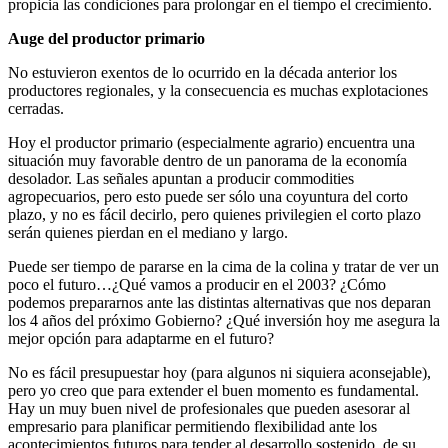
propicia las condiciones para prolongar en el tiempo el crecimiento.
Auge del productor primario
No estuvieron exentos de lo ocurrido en la década anterior los
productores regionales, y la consecuencia es muchas explotaciones
cerradas.
Hoy el productor primario (especialmente agrario) encuentra una
situación muy favorable dentro de un panorama de la economía
desolador. Las señales apuntan a producir commodities
agropecuarios, pero esto puede ser sólo una coyuntura del corto
plazo, y no es fácil decirlo, pero quienes privilegien el corto plazo
serán quienes pierdan en el mediano y largo.
Puede ser tiempo de pararse en la cima de la colina y tratar de ver un
poco el futuro…¿Qué vamos a producir en el 2003? ¿Cómo
podemos prepararnos ante las distintas alternativas que nos deparan
los 4 años del próximo Gobierno? ¿Qué inversión hoy me asegura la
mejor opción para adaptarme en el futuro?
No es fácil presupuestar hoy (para algunos ni siquiera aconsejable),
pero yo creo que para extender el buen momento es fundamental.
Hay un muy buen nivel de profesionales que pueden asesorar al
empresario para planificar permitiendo flexibilidad ante los
acontecimientos futuros para tender al desarrollo sostenido, de su