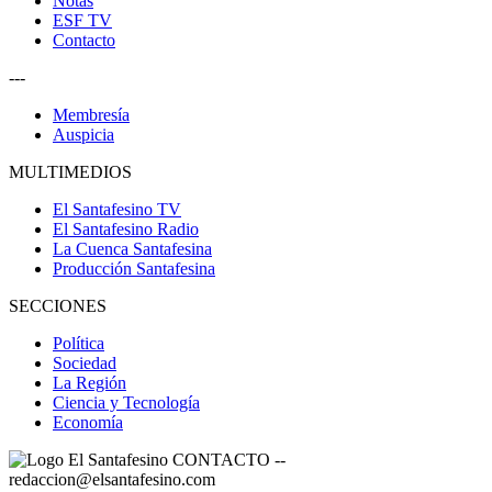
Notas
ESF TV
Contacto
---
Membresía
Auspicia
MULTIMEDIOS
El Santafesino TV
El Santafesino Radio
La Cuenca Santafesina
Producción Santafesina
SECCIONES
Política
Sociedad
La Región
Ciencia y Tecnología
Economía
CONTACTO
--
redaccion@elsantafesino.com