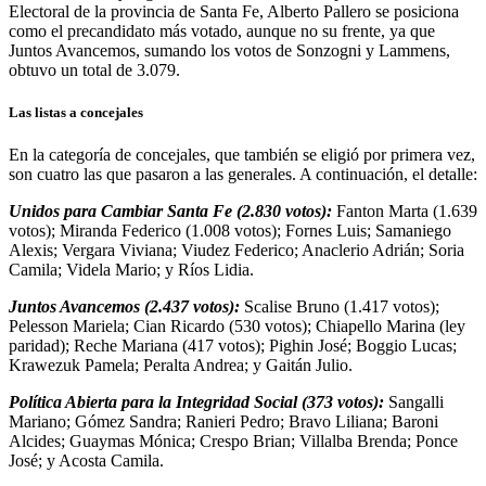
Electoral de la provincia de Santa Fe, Alberto Pallero se posiciona
como el precandidato más votado, aunque no su frente, ya que
Juntos Avancemos, sumando los votos de Sonzogni y Lammens,
obtuvo un total de 3.079.
Las listas a concejales
En la categoría de concejales, que también se eligió por primera vez,
son cuatro las que pasaron a las generales. A continuación, el detalle:
Unidos para Cambiar Santa Fe (2.830 votos):
Fanton Marta (1.639
votos); Miranda Federico (1.008 votos); Fornes Luis; Samaniego
Alexis; Vergara Viviana; Viudez Federico; Anaclerio Adrián; Soria
Camila; Videla Mario; y Ríos Lidia.
Juntos Avancemos (2.437 votos):
Scalise Bruno (1.417 votos);
Pelesson Mariela; Cian Ricardo (530 votos); Chiapello Marina (ley
paridad); Reche Mariana (417 votos); Pighin José; Boggio Lucas;
Krawezuk Pamela; Peralta Andrea; y Gaitán Julio.
Política Abierta para la Integridad Social (373 votos):
Sangalli
Mariano; Gómez Sandra; Ranieri Pedro; Bravo Liliana; Baroni
Alcides; Guaymas Mónica; Crespo Brian; Villalba Brenda; Ponce
José; y Acosta Camila.