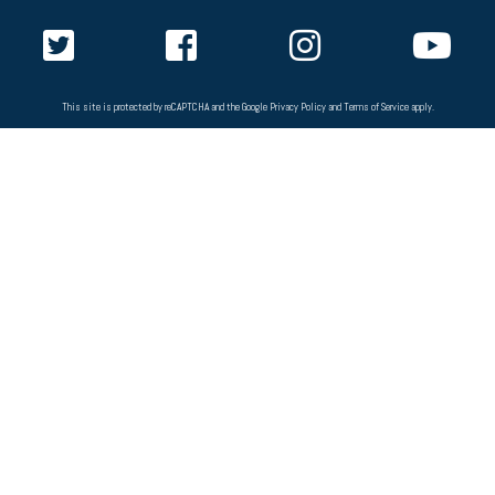
This site is protected by reCAPTCHA and the Google
Privacy Policy
and
Terms of Service
apply.