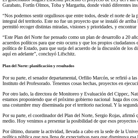
Garabato, Fortín Olmos, Toba y Margarita, donde visitó diferentes ins
“Nos podemos sentir orgullosos que entre todos, desde el norte de la p
integral del territorio. Este no fue un proyecto que se instaló de arriba
permitió recoger distintas miradas, visiones y prioridades, y encontrar
“Este Plan del Norte fue pensado como un plan de desarrollo a 20 años
acuerdos políticos para que esto ocurra y que los propios ciudadanos e 
política de Estado, para que surja del acuerdo de la discusión de los d
aquí en adelante”, concluyó Lifschitz.
Plan del Norte: planificación y resultados
Por su parte, el senador departamental, Orfilio Marcón, se refirió a l
Instituto del Profesorado. Tenemos cosas hechas, proyectos en ejecu
Por otro lado, la directora de Monitoreo y Evaluación del Cippec, Nata
estamos proponiendo que el próximo gobierno nacional haga dos cosas 
una costumbre muy diseminada por el territorio nacional. Y la segunda 
Por su parte, el coordinador del Plan del Norte, Sergio Rojas, afirmó
medio. Hoy venimos a presentar la posibilidad de que esos proyectos q
Por último, durante la actividad, llevada a cabo en la sede de la Un
política pública que nos llena de expectativas para que disminuya esa b