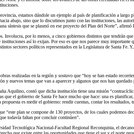
tituciones.
rovincia, estamos dándole un ejemplo al país de planificación a largo pl
 hacia abajo, sino que lo discutimos junto con las instituciones, las auto
 una síntesis que se plasmó en ese proyecto del Plan del Norte”, afirmó L
. Involucra, por lo menos, a cinco gobiernos distintos que tendrán que
instituciones así lo exijan. Por eso es que nos parece muy importante qu
istintos sectores políticos representados en la Legislatura de Santa Fe. 
as obras realizadas en la región y sostuvo que “hoy se han estado recorr
ción y nuevos temas que van a aparecer y algunos que nos han quedado 
lia Aquilino, contó que dicha institución tiene una misión “contracícli
que el gobierno de Santa Fe hace mucho que hace: una es planificar, y
propuesta es medir el gobierno: rendir cuentas, contar los resultados, tr
 que “este plan se compone de 130 proyectos, de los cuales podemos dec
ue todavía faltan por concluir continúen”.
iversidad Tecnológica Nacional-Facultad Regional Reconquista, el deca
recha que existe entre las oportunidades que tiene el sur y el norte prov