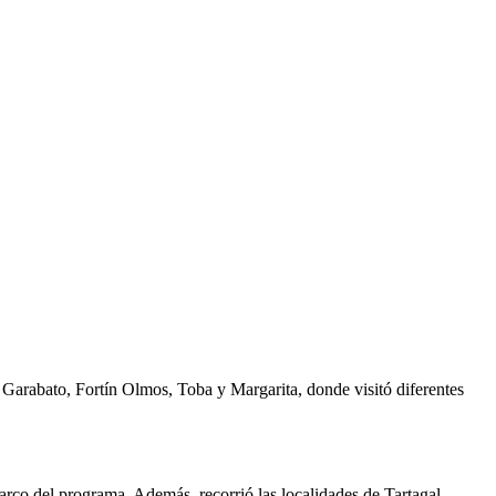
 Garabato, Fortín Olmos, Toba y Margarita, donde visitó diferentes
arco del programa. Además, recorrió las localidades de Tartagal,