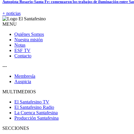
Autopista Rosario-Santa Fe: comenzaron los trabajos de iluminación entre Sa
+ noticias
MENU
Quiénes Somos
Nuestra misión
Notas
ESF TV
Contacto
---
Membresía
Auspicia
MULTIMEDIOS
El Santafesino TV
El Santafesino Radio
La Cuenca Santafesina
Producción Santafesina
SECCIONES