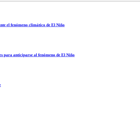
nte el fenómeno climático de El Niño
es para anticiparse al fenómeno de El Niño
e