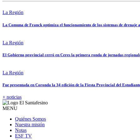
La Región
La Comuna de Franck optimiza el funcionamiento de los sistemas de drenaje a
La Región
El Gobierno provincial cerró en Ceres la primera ronda de jornadas regional
La Región
Fue presentada en Coronda la 34 edición de la Fiesta Provincial del Estudiant
+ noticias
MENU
Quiénes Somos
Nuestra misión
Notas
ESF TV