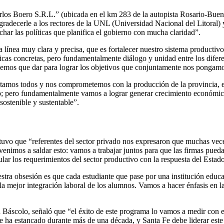
arlos Boero S.R.L.” (ubicada en el km 283 de la autopista Rosario-Buen
gradecerle a los rectores de la UNL (Universidad Nacional del Litoral)
har las políticas que planifica el gobierno con mucha claridad”.
 línea muy clara y precisa, que es fortalecer nuestro sistema productiv
icas concretas, pero fundamentalmente diálogo y unidad entre los difere
nemos que dar para lograr los objetivos que conjuntamente nos pongam
ntamos todos y nos comprometemos con la producción de la provincia, en
to; pero fundamentalmente vamos a lograr generar crecimiento económico 
sostenible y sustentable”.
tuvo que “referentes del sector privado nos expresaron que muchas veces
venimos a saldar esto: vamos a trabajar juntos para que las firmas pued
lar los requerimientos del sector productivo con la respuesta del Estad
stra obsesión es que cada estudiante que pase por una institución educat
la mejor integración laboral de los alumnos. Vamos a hacer énfasis en l
 Báscolo, señaló que “el éxito de este programa lo vamos a medir con e
e ha estancado durante más de una década, y Santa Fe debe liderar este 