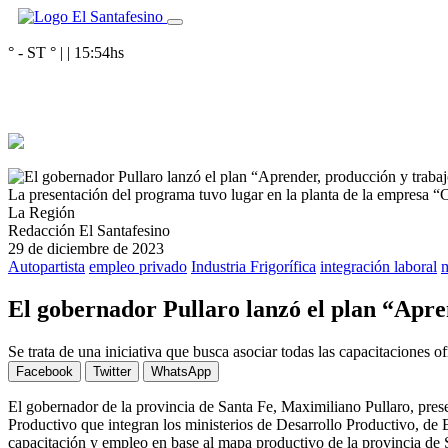
° - ST
° |
|
15:54
hs
La presentación del programa tuvo lugar en la planta de la empresa “
La Región
Redacción El Santafesino
29 de diciembre de 2023
Autopartista
empleo privado
Industria Frigorífica
integración laboral
m
El gobernador Pullaro lanzó el plan “Apren
Se trata de una iniciativa que busca asociar todas las capacitaciones o
Facebook
Twitter
WhatsApp
El gobernador de la provincia de Santa Fe, Maximiliano Pullaro, pres
Productivo que integran los ministerios de Desarrollo Productivo, de
capacitación y empleo en base al mapa productivo de la provincia de 