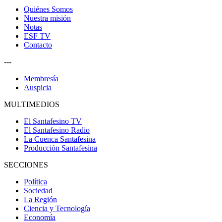
Quiénes Somos
Nuestra misión
Notas
ESF TV
Contacto
---
Membresía
Auspicia
MULTIMEDIOS
El Santafesino TV
El Santafesino Radio
La Cuenca Santafesina
Producción Santafesina
SECCIONES
Política
Sociedad
La Región
Ciencia y Tecnología
Economía