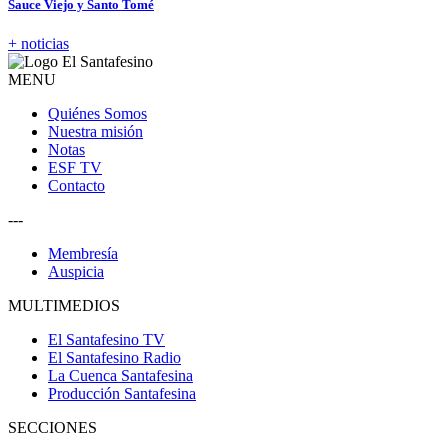
Sauce Viejo y Santo Tomé
+ noticias
MENU
Quiénes Somos
Nuestra misión
Notas
ESF TV
Contacto
---
Membresía
Auspicia
MULTIMEDIOS
El Santafesino TV
El Santafesino Radio
La Cuenca Santafesina
Producción Santafesina
SECCIONES