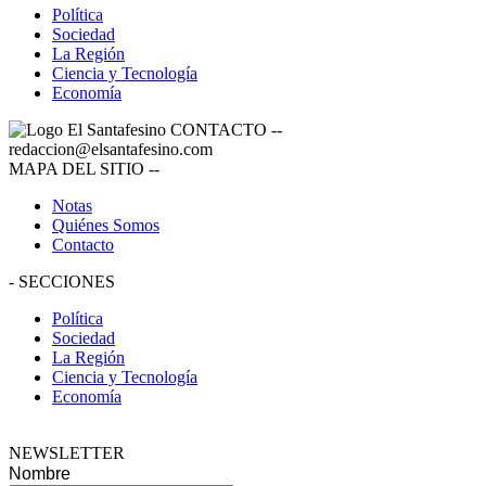
Política
Sociedad
La Región
Ciencia y Tecnología
Economía
CONTACTO
--
redaccion@elsantafesino.com
MAPA DEL SITIO
--
Notas
Quiénes Somos
Contacto
-
SECCIONES
Política
Sociedad
La Región
Ciencia y Tecnología
Economía
NEWSLETTER
Nombre