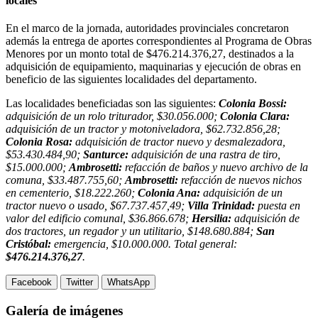
locales
En el marco de la jornada, autoridades provinciales concretaron
además la entrega de aportes correspondientes al Programa de Obras
Menores por un monto total de $476.214.376,27, destinados a la
adquisición de equipamiento, maquinarias y ejecución de obras en
beneficio de las siguientes localidades del departamento.
Las localidades beneficiadas son las siguientes:
Colonia Bossi:
adquisición de un rolo triturador, $30.056.000;
Colonia Clara:
adquisición de un tractor y motoniveladora, $62.732.856,28;
Colonia Rosa:
adquisición de tractor nuevo y desmalezadora,
$53.430.484,90;
Santurce:
adquisición de una rastra de tiro,
$15.000.000;
Ambrosetti:
refacción de baños y nuevo archivo de la
comuna, $33.487.755,60;
Ambrosetti:
refacción de nuevos nichos
en cementerio, $18.222.260;
Colonia Ana:
adquisición de un
tractor nuevo o usado, $67.737.457,49;
Villa Trinidad:
puesta en
valor del edificio comunal, $36.866.678;
Hersilia:
adquisición de
dos tractores, un regador y un utilitario, $148.680.884;
San
Cristóbal:
emergencia, $10.000.000. Total general:
$476.214.376,27
.
Facebook
Twitter
WhatsApp
Galería de imágenes