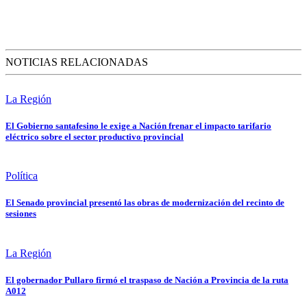
NOTICIAS RELACIONADAS
La Región
El Gobierno santafesino le exige a Nación frenar el impacto tarifario
eléctrico sobre el sector productivo provincial
Política
El Senado provincial presentó las obras de modernización del recinto de
sesiones
La Región
El gobernador Pullaro firmó el traspaso de Nación a Provincia de la ruta
A012