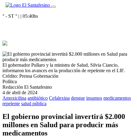
° - ST
° |
|
05:40
hs
El gobernador Pullaro y la ministra de Salud, Silvia Ciancio,
informaron los avances en la producción de repelente en el LIF.
Crédito: Prensa Gobernación
Política
Redacción El Santafesino
4 de abril de 2024
Amoxicilina
antibiótico
Cefalexina
dengue
insumos
medicamentos
repelente
salud pública
El gobierno provincial invertirá $2.000
millones en Salud para producir más
medicamentos