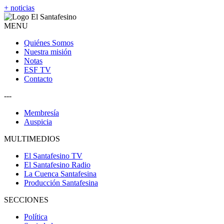
+ noticias
MENU
Quiénes Somos
Nuestra misión
Notas
ESF TV
Contacto
---
Membresía
Auspicia
MULTIMEDIOS
El Santafesino TV
El Santafesino Radio
La Cuenca Santafesina
Producción Santafesina
SECCIONES
Política