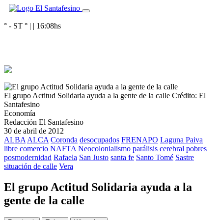
° - ST
° |
|
16:08
hs
El grupo Actitud Solidaria ayuda a la gente de la calle
Crédito: El
Santafesino
Economía
Redacción El Santafesino
30 de abril de 2012
ALBA
ALCA
Coronda
desocupados
FRENAPO
Laguna Paiva
libre comercio
NAFTA
Neocolonialismo
parálisis cerebral
pobres
posmodernidad
Rafaela
San Justo
santa fe
Santo Tomé
Sastre
situación de calle
Vera
El grupo Actitud Solidaria ayuda a la
gente de la calle