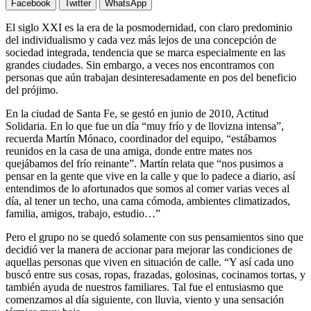
Facebook
Twitter
WhatsApp
El siglo XXI es la era de la posmodernidad, con claro predominio
del individualismo y cada vez más lejos de una concepción de
sociedad integrada, tendencia que se marca especialmente en las
grandes ciudades. Sin embargo, a veces nos encontramos con
personas que aún trabajan desinteresadamente en pos del beneficio
del prójimo.
En la ciudad de Santa Fe, se gestó en junio de 2010, Actitud
Solidaria. En lo que fue un día “muy frío y de llovizna intensa”,
recuerda Martín Mónaco, coordinador del equipo, “estábamos
reunidos en la casa de una amiga, donde entre mates nos
quejábamos del frío reinante”. Martín relata que “nos pusimos a
pensar en la gente que vive en la calle y que lo padece a diario, así
entendimos de lo afortunados que somos al comer varias veces al
día, al tener un techo, una cama cómoda, ambientes climatizados,
familia, amigos, trabajo, estudio…”
Pero el grupo no se quedó solamente con sus pensamientos sino que
decidió ver la manera de accionar para mejorar las condiciones de
aquellas personas que viven en situación de calle. “Y así cada uno
buscó entre sus cosas, ropas, frazadas, golosinas, cocinamos tortas, y
también ayuda de nuestros familiares. Tal fue el entusiasmo que
comenzamos al día siguiente, con lluvia, viento y una sensación