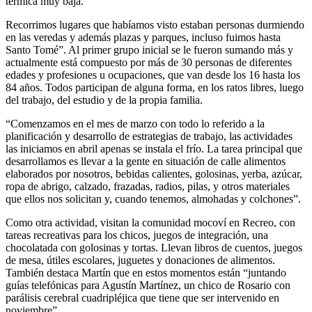
térmica muy baja.
Recorrimos lugares que habíamos visto estaban personas durmiendo
en las veredas y además plazas y parques, incluso fuimos hasta
Santo Tomé”. Al primer grupo inicial se le fueron sumando más y
actualmente está compuesto por más de 30 personas de diferentes
edades y profesiones u ocupaciones, que van desde los 16 hasta los
84 años. Todos participan de alguna forma, en los ratos libres, luego
del trabajo, del estudio y de la propia familia.
“Comenzamos en el mes de marzo con todo lo referido a la
planificación y desarrollo de estrategias de trabajo, las actividades
las iniciamos en abril apenas se instala el frío. La tarea principal que
desarrollamos es llevar a la gente en situación de calle alimentos
elaborados por nosotros, bebidas calientes, golosinas, yerba, azúcar,
ropa de abrigo, calzado, frazadas, radios, pilas, y otros materiales
que ellos nos solicitan y, cuando tenemos, almohadas y colchones”.
Como otra actividad, visitan la comunidad mocoví en Recreo, con
tareas recreativas para los chicos, juegos de integración, una
chocolatada con golosinas y tortas. Llevan libros de cuentos, juegos
de mesa, útiles escolares, juguetes y donaciones de alimentos.
También destaca Martín que en estos momentos están “juntando
guías telefónicas para Agustín Martínez, un chico de Rosario con
parálisis cerebral cuadripléjica que tiene que ser intervenido en
noviembre”.