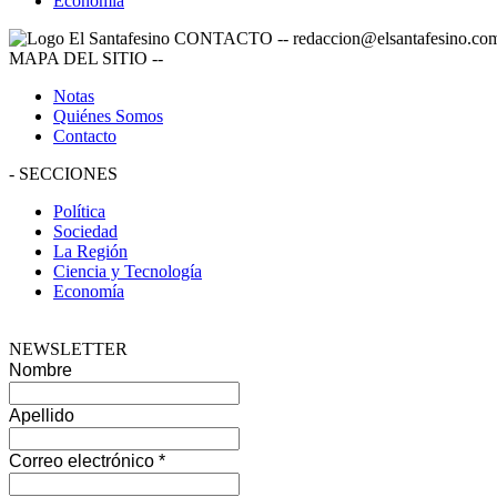
Economía
CONTACTO
--
redaccion@elsantafesino.co
MAPA DEL SITIO
--
Notas
Quiénes Somos
Contacto
-
SECCIONES
Política
Sociedad
La Región
Ciencia y Tecnología
Economía
NEWSLETTER
Nombre
Apellido
Correo electrónico
*