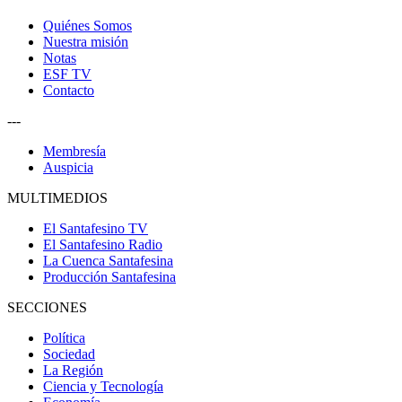
Quiénes Somos
Nuestra misión
Notas
ESF TV
Contacto
---
Membresía
Auspicia
MULTIMEDIOS
El Santafesino TV
El Santafesino Radio
La Cuenca Santafesina
Producción Santafesina
SECCIONES
Política
Sociedad
La Región
Ciencia y Tecnología