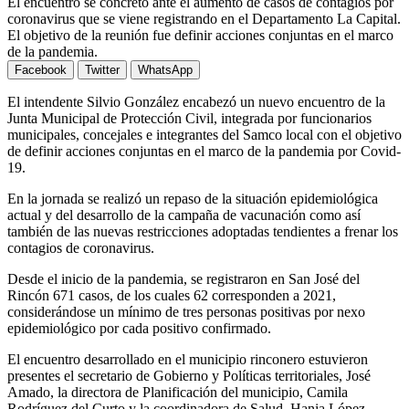
El encuentro se concretó ante el aumento de casos de contagios por
coronavirus que se viene registrando en el Departamento La Capital.
El objetivo de la reunión fue definir acciones conjuntas en el marco
de la pandemia.
Facebook
Twitter
WhatsApp
El intendente Silvio González encabezó un nuevo encuentro de la
Junta Municipal de Protección Civil, integrada por funcionarios
municipales, concejales e integrantes del Samco local con el objetivo
de definir acciones conjuntas en el marco de la pandemia por Covid-
19.
En la jornada se realizó un repaso de la situación epidemiológica
actual y del desarrollo de la campaña de vacunación como así
también de las nuevas restricciones adoptadas tendientes a frenar los
contagios de coronavirus.
Desde el inicio de la pandemia, se registraron en San José del
Rincón 671 casos, de los cuales 62 corresponden a 2021,
considerándose un mínimo de tres personas positivas por nexo
epidemiológico por cada positivo confirmado.
El encuentro desarrollado en el municipio rinconero estuvieron
presentes el secretario de Gobierno y Políticas territoriales, José
Amado, la directora de Planificación del municipio, Camila
Rodríguez del Curto y la coordinadora de Salud, Hania López