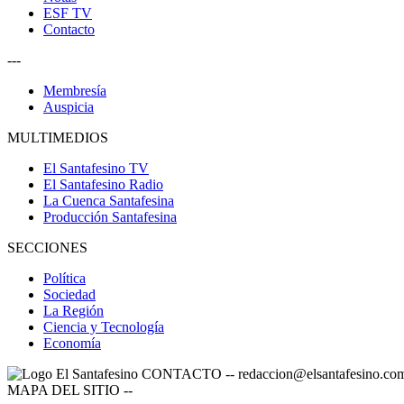
ESF TV
Contacto
---
Membresía
Auspicia
MULTIMEDIOS
El Santafesino TV
El Santafesino Radio
La Cuenca Santafesina
Producción Santafesina
SECCIONES
Política
Sociedad
La Región
Ciencia y Tecnología
Economía
CONTACTO
--
redaccion@elsantafesino.co
MAPA DEL SITIO
--