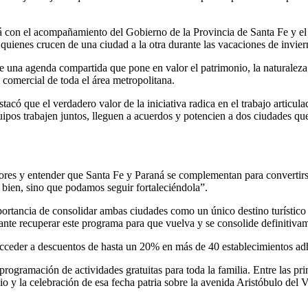
con el acompañamiento del Gobierno de la Provincia de Santa Fe y el sec
uienes crucen de una ciudad a la otra durante las vacaciones de invier
r de una agenda compartida que pone en valor el patrimonio, la naturalez
comercial de toda el área metropolitana.
tacó que el verdadero valor de la iniciativa radica en el trabajo articu
ipos trabajen juntos, lleguen a acuerdos y potencien a dos ciudades qu
s y entender que Santa Fe y Paraná se complementan para convertirse 
 bien, sino que podamos seguir fortaleciéndola”.
portancia de consolidar ambas ciudades como un único destino turístic
te recuperar este programa para que vuelva y se consolide definitivam
 acceder a descuentos de hasta un 20% en más de 40 establecimientos a
ogramación de actividades gratuitas para toda la familia. Entre las pri
io y la celebración de esa fecha patria sobre la avenida Aristóbulo del V