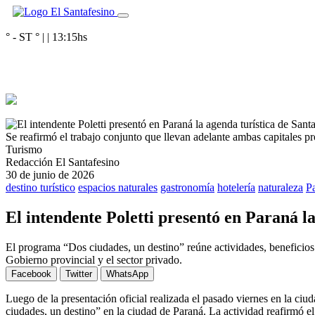
° - ST
° |
|
13:15
hs
Se reafirmó el trabajo conjunto que llevan adelante ambas capitales pr
Turismo
Redacción El Santafesino
30 de junio de 2026
destino turístico
espacios naturales
gastronomía
hotelería
naturaleza
P
El intendente Poletti presentó en Paraná l
El programa “Dos ciudades, un destino” reúne actividades, beneficios y
Gobierno provincial y el sector privado.
Facebook
Twitter
WhatsApp
Luego de la presentación oficial realizada el pasado viernes en la ci
ciudades, un destino” en la ciudad de Paraná. La actividad reafirmó el