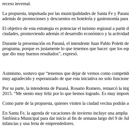
receso invernal.
La propuesta, impulsada por las municipalidades de Santa Fe y Paraná 
además de promociones y descuentos en hotelería y gastronomía para q
El objetivo de esta estrategia es potenciar el turismo regional a parti
ciudades, promoviendo además el desarrollo económico y la actividad 
Durante la presentación en Paraná, el intendente Juan Pablo Poletti des
programa, porque es justamente lo que tenemos que hacer: que los equ
que dio muy buenos resultados”, expresó.
Asimismo, sostuvo que “tenemos que dejar de vernos como competidore
muy agradecido y esperanzado de que esta iniciativa no solo funcione
Por su parte, la intendenta de Paraná, Rosario Romero, remarcó la im
2015. “Me siento muy feliz por lo que hemos logrado. Es muy importan
Como parte de la propuesta, quienes visiten la ciudad vecina podrán
En Santa Fe, la agenda de vacaciones de invierno incluye una amplia pr
Sinfónica Municipal para dar inicio al fin de semana largo del 9 de Jul
infancias y una feria de emprendedores.