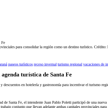
ovinciales para consolidar la región como un destino turístico.
Crédito:
araná
paseos turísticos
receso invernal
turismo regional
vacaciones de i
a agenda turística de Santa Fe
 descuentos en hotelería y gastronomía para incentivar el turismo region
udad de Santa Fe, el intendente Juan Pablo Poletti participó de una nuev
 trabajo conjunto que llevan adelante ambas capitales provinciales para 