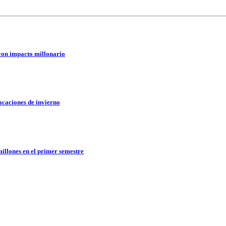
 con impacto millonario
vacaciones de invierno
illones en el primer semestre