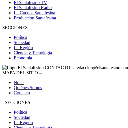
El Santafesino TV
El Santafesino Radio
La Cuenca Santafesina
Producción Santafesina
SECCIONES
Política
Sociedad
La Región
Ciencia y Tecnología
Economía
CONTACTO
--
redaccion@elsantafesino.co
MAPA DEL SITIO
--
Notas
Quiénes Somos
Contacto
-
SECCIONES
Política
Sociedad
La Región
Ciencia y Tecnología