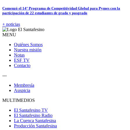
Comenzó el 14° Programa de Competitividad Global para Pymes con la
participación de 22 estudiantes de grado y posgrado
+ noticias
MENU
Quiénes Somos
Nuestra misión
Notas
ESF TV
Contacto
---
Membresía
Auspicia
MULTIMEDIOS
El Santafesino TV
El Santafesino Radio
La Cuenca Santafesina
Producción Santafesina