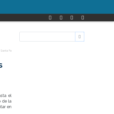
e Santa Fe
s
sta el
o de la
tar en