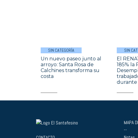
SIN CATEGORÍA
SIN CA
Un nuevo paseo junto al
El REN
arroyo: Santa Rosa de
185% la 
Calchines transforma su
Desempl
costa
trabajad
durante
MAPA DE
--
Notas
CONTACTO