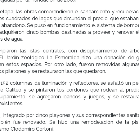
 etapa, las obras comprendieron el saneamiento y recuperac
os cuadrados de lagos que circundan el predio, que estaban
l abandono. Se puso en funcionamiento el sistema de bomb
adquirieron cinco bombas destinadas a proveer y renovar e
s de agua.
piaron las islas centrales, con disciplinamiento de árb
El Jardín zoológico La Esmeralda hizo una donación de 
en estos espacios. Por otro lado, fueron removidas algunas
s piletones y se restauraron las que quedaron.
152 columnas de iluminación y reflectores, se asfaltó un p
e Galileo y se pintaron los cordones que rodean al predi
uipamiento, se agregaron bancos y juegos, y se restaur
existentes.
o, integrado por cinco playones y sus correspondientes sanit
mbién fue renovado. Se hizo una remodelación de la pis
lismo Clodomiro Cortoni.