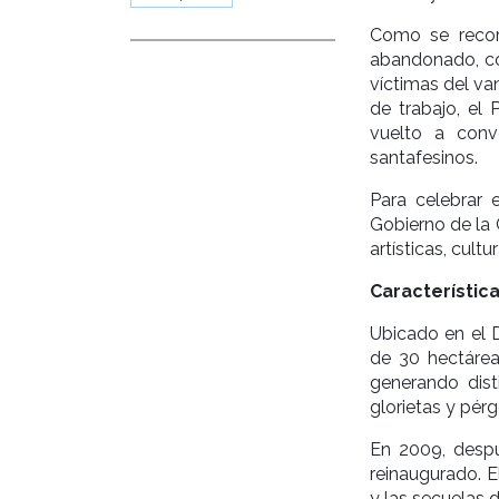
Como se recor
abandonado, co
víctimas del va
de trabajo, el
vuelto a conv
santafesinos.
Para celebrar 
Gobierno de la
artísticas, cult
Característic
Ubicado en el D
de 30 hectárea
generando dist
glorietas y pérg
En 2009, despu
reinaugurado. E
y las secuelas 