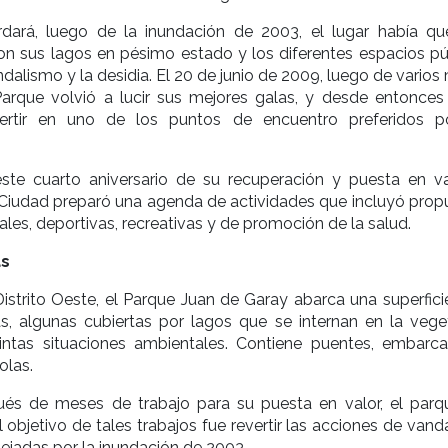
dará, luego de la inundación de 2003, el lugar había q
n sus lagos en pésimo estado y los diferentes espacios pú
ndalismo y la desidia. El 20 de junio de 2009, luego de vario
 Parque volvió a lucir sus mejores galas, y desde entonces
ertir en uno de los puntos de encuentro preferidos p
este cuarto aniversario de su recuperación y puesta en val
 Ciudad preparó una agenda de actividades que incluyó prop
urales, deportivas, recreativas y de promoción de la salud.
as
istrito Oeste, el Parque Juan de Garay abarca una superficie
s, algunas cubiertas por lagos que se internan en la vege
intas situaciones ambientales. Contiene puentes, embarca
olas.
és de meses de trabajo para su puesta en valor, el parq
l objetivo de tales trabajos fue revertir las acciones de van
dejadas por la inundación de 2003.