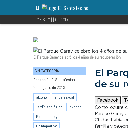
° - ST
° |
|
00:10
hs
El Parque Garay celebró los 4 años de su recuperación
El Par
SIN CATEGORÍA
Redacción El Santafesino
de su 
26 de junio de 2013
alcohol
ética sexual
Facebook
T
Jardín zoológico
jóvenes
Como ocurre ca
Parque Garay pa
Parque Garay
Ciudad había o
familia y celebr
Polideportivo