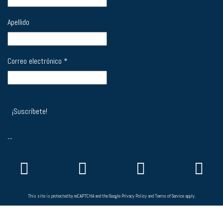
Apellido
Correo electrónico
*
--
This site is protected by reCAPTCHA and the Google
Privacy Policy
and
Terms of Service
apply.