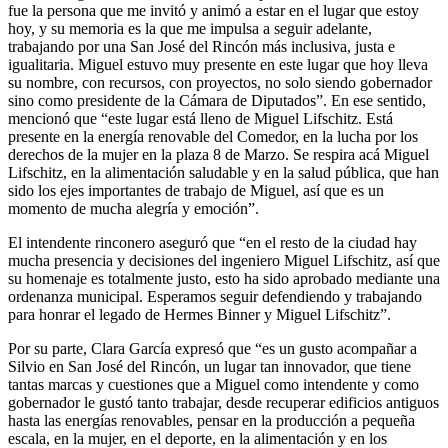
fue la persona que me invitó y animó a estar en el lugar que estoy
hoy, y su memoria es la que me impulsa a seguir adelante,
trabajando por una San José del Rincón más inclusiva, justa e
igualitaria. Miguel estuvo muy presente en este lugar que hoy lleva
su nombre, con recursos, con proyectos, no solo siendo gobernador
sino como presidente de la Cámara de Diputados”. En ese sentido,
mencionó que “este lugar está lleno de Miguel Lifschitz. Está
presente en la energía renovable del Comedor, en la lucha por los
derechos de la mujer en la plaza 8 de Marzo. Se respira acá Miguel
Lifschitz, en la alimentación saludable y en la salud pública, que han
sido los ejes importantes de trabajo de Miguel, así que es un
momento de mucha alegría y emoción”.
El intendente rinconero aseguró que “en el resto de la ciudad hay
mucha presencia y decisiones del ingeniero Miguel Lifschitz, así que
su homenaje es totalmente justo, esto ha sido aprobado mediante una
ordenanza municipal. Esperamos seguir defendiendo y trabajando
para honrar el legado de Hermes Binner y Miguel Lifschitz”.
Por su parte, Clara García expresó que “es un gusto acompañar a
Silvio en San José del Rincón, un lugar tan innovador, que tiene
tantas marcas y cuestiones que a Miguel como intendente y como
gobernador le gustó tanto trabajar, desde recuperar edificios antiguos
hasta las energías renovables, pensar en la producción a pequeña
escala, en la mujer, en el deporte, en la alimentación y en los