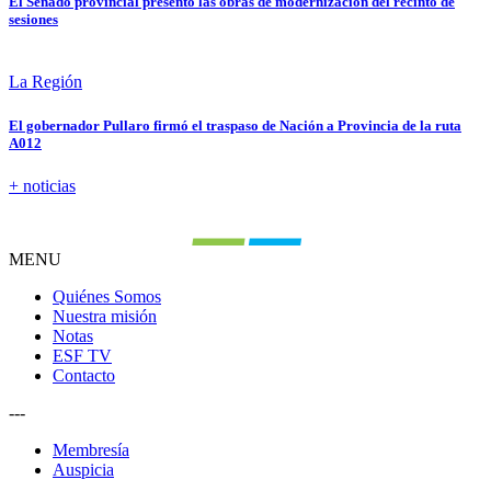
El Senado provincial presentó las obras de modernización del recinto de
sesiones
La Región
El gobernador Pullaro firmó el traspaso de Nación a Provincia de la ruta
A012
+ noticias
MENU
Quiénes Somos
Nuestra misión
Notas
ESF TV
Contacto
---
Membresía
Auspicia