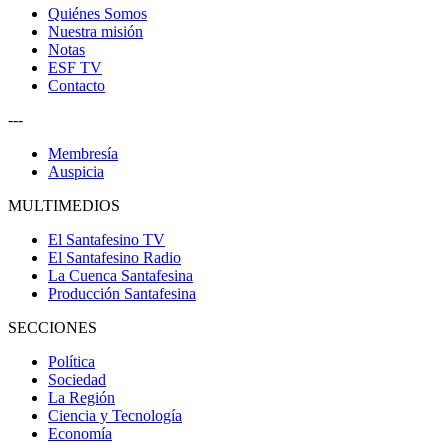
Quiénes Somos
Nuestra misión
Notas
ESF TV
Contacto
---
Membresía
Auspicia
MULTIMEDIOS
El Santafesino TV
El Santafesino Radio
La Cuenca Santafesina
Producción Santafesina
SECCIONES
Política
Sociedad
La Región
Ciencia y Tecnología
Economía