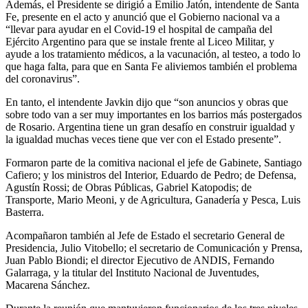
Además, el Presidente se dirigió a Emilio Jatón, intendente de Santa
Fe, presente en el acto y anunció que el Gobierno nacional va a
“llevar para ayudar en el Covid-19 el hospital de campaña del
Ejército Argentino para que se instale frente al Liceo Militar, y
ayude a los tratamiento médicos, a la vacunación, al testeo, a todo lo
que haga falta, para que en Santa Fe aliviemos también el problema
del coronavirus”.
En tanto, el intendente Javkin dijo que “son anuncios y obras que
sobre todo van a ser muy importantes en los barrios más postergados
de Rosario. Argentina tiene un gran desafío en construir igualdad y
la igualdad muchas veces tiene que ver con el Estado presente”.
Formaron parte de la comitiva nacional el jefe de Gabinete, Santiago
Cafiero; y los ministros del Interior, Eduardo de Pedro; de Defensa,
Agustín Rossi; de Obras Públicas, Gabriel Katopodis; de
Transporte, Mario Meoni, y de Agricultura, Ganadería y Pesca, Luis
Basterra.
Acompañaron también al Jefe de Estado el secretario General de
Presidencia, Julio Vitobello; el secretario de Comunicación y Prensa,
Juan Pablo Biondi; el director Ejecutivo de ANDIS, Fernando
Galarraga, y la titular del Instituto Nacional de Juventudes,
Macarena Sánchez.