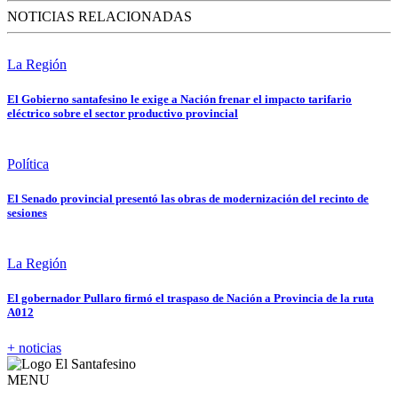
NOTICIAS RELACIONADAS
La Región
El Gobierno santafesino le exige a Nación frenar el impacto tarifario
eléctrico sobre el sector productivo provincial
Política
El Senado provincial presentó las obras de modernización del recinto de
sesiones
La Región
El gobernador Pullaro firmó el traspaso de Nación a Provincia de la ruta
A012
+ noticias
MENU