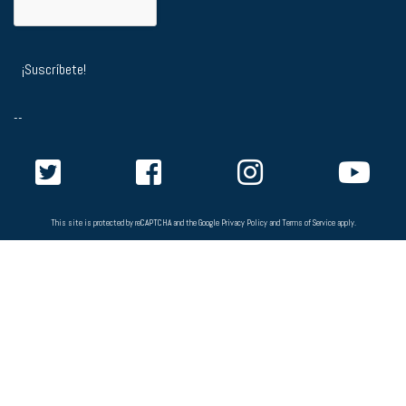
--
This site is protected by reCAPTCHA and the Google
Privacy Policy
and
Terms of Service
apply.