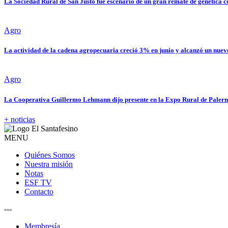
La Sociedad Rural de San Justo fue escenario de un gran remate de genética
Agro
La actividad de la cadena agropecuaria creció 3% en junio y alcanzó un nue
Agro
La Cooperativa Guillermo Lehmann dijo presente en la Expo Rural de Palerm
+ noticias
MENU
Quiénes Somos
Nuestra misión
Notas
ESF TV
Contacto
---
Membresía