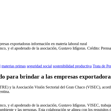
nco, y el apoderado de la asociación, Gustavo Idígoras.
Crédito: Pre
l
materias primas
seguridad social
sostenibilidad productiva
Trata de Pe
para brindar a las empresas exportadoras 
E) y la Asociación Visión Sectorial del Gran Chaco (VISEC), acordaro
entina.
co, y el apoderado de la asociación, Gustavo Idígoras. VISEC, trabaja p
ambiente y las personas. Esta colaboración se alinea con los requisitos