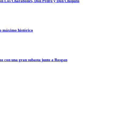
 con Los Charabones, Don Pedro y Don Chiquito
vo máximo histórico
o con una gran subasta junto a Rosgan