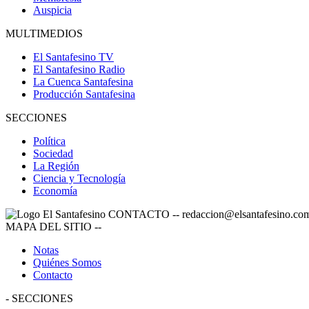
Auspicia
MULTIMEDIOS
El Santafesino TV
El Santafesino Radio
La Cuenca Santafesina
Producción Santafesina
SECCIONES
Política
Sociedad
La Región
Ciencia y Tecnología
Economía
CONTACTO
--
redaccion@elsantafesino.co
MAPA DEL SITIO
--
Notas
Quiénes Somos
Contacto
-
SECCIONES