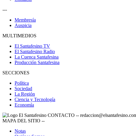
---
Membresía
Auspicia
MULTIMEDIOS
El Santafesino TV
El Santafesino Radio
La Cuenca Santafesina
Producción Santafesina
SECCIONES
Política
Sociedad
La Región
Ciencia y Tecnología
Economía
CONTACTO
--
redaccion@elsantafesino.co
MAPA DEL SITIO
--
Notas