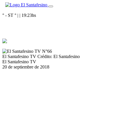
° - ST
° |
|
19:23
hs
El Santafesino TV
Crédito: El Santafesino
El Santafesino TV
20 de septiembre de 2018