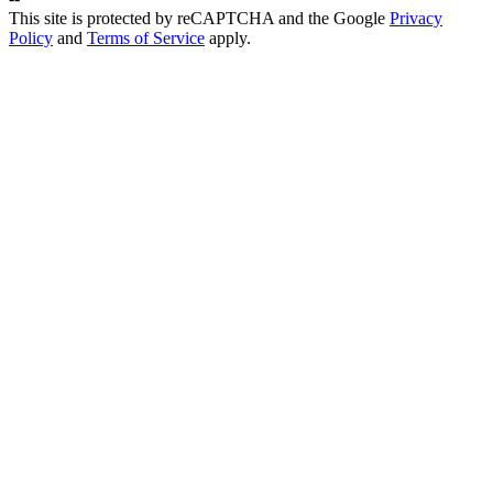
This site is protected by reCAPTCHA and the Google
Privacy
Policy
and
Terms of Service
apply.