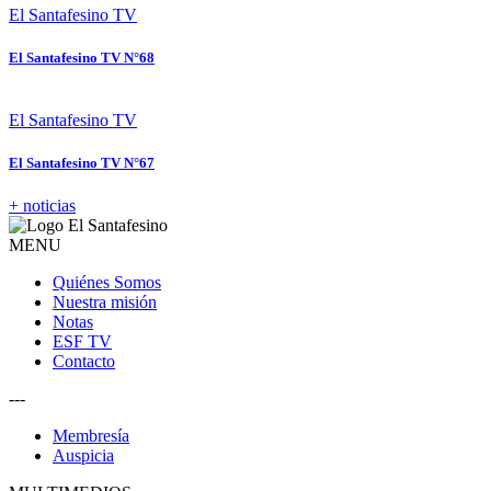
El Santafesino TV
El Santafesino TV N°68
El Santafesino TV
El Santafesino TV N°67
+ noticias
MENU
Quiénes Somos
Nuestra misión
Notas
ESF TV
Contacto
---
Membresía
Auspicia