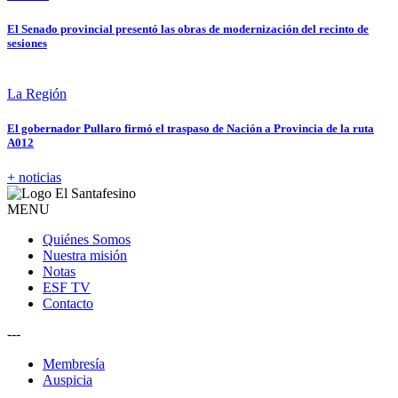
El Senado provincial presentó las obras de modernización del recinto de
sesiones
La Región
El gobernador Pullaro firmó el traspaso de Nación a Provincia de la ruta
A012
+ noticias
MENU
Quiénes Somos
Nuestra misión
Notas
ESF TV
Contacto
---
Membresía
Auspicia