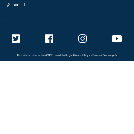
--
This site is protected by reCAPTCHA and the Google
Privacy Policy
and
Terms of Service
apply.