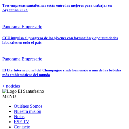
Tres empresas santafesinas están entre las mejores para trabajar en
Argentina 2026
Panorama Empresario
CCU impulsa el progreso de los jóvenes con formación y oportunidades
laborales en todo el país
Panorama Empresario
El Día Internacional del Champagne rinde homenaje a una de las bebidas
más emblemáticas del mundo
+ noticias
MENU
Quiénes Somos
Nuestra misión
Notas
ESF TV
Contacto