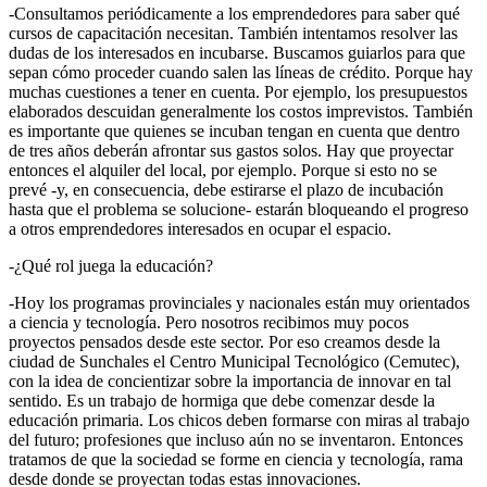
-Consultamos periódicamente a los emprendedores para saber qué
cursos de capacitación necesitan. También intentamos resolver las
dudas de los interesados en incubarse. Buscamos guiarlos para que
sepan cómo proceder cuando salen las líneas de crédito. Porque hay
muchas cuestiones a tener en cuenta. Por ejemplo, los presupuestos
elaborados descuidan generalmente los costos imprevistos. También
es importante que quienes se incuban tengan en cuenta que dentro
de tres años deberán afrontar sus gastos solos. Hay que proyectar
entonces el alquiler del local, por ejemplo. Porque si esto no se
prevé -y, en consecuencia, debe estirarse el plazo de incubación
hasta que el problema se solucione- estarán bloqueando el progreso
a otros emprendedores interesados en ocupar el espacio.
-¿Qué rol juega la educación?
-Hoy los programas provinciales y nacionales están muy orientados
a ciencia y tecnología. Pero nosotros recibimos muy pocos
proyectos pensados desde este sector. Por eso creamos desde la
ciudad de Sunchales el Centro Municipal Tecnológico (Cemutec),
con la idea de concientizar sobre la importancia de innovar en tal
sentido. Es un trabajo de hormiga que debe comenzar desde la
educación primaria. Los chicos deben formarse con miras al trabajo
del futuro; profesiones que incluso aún no se inventaron. Entonces
tratamos de que la sociedad se forme en ciencia y tecnología, rama
desde donde se proyectan todas estas innovaciones.