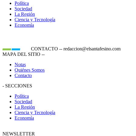
Política
Sociedad
La Región
Ciencia y Tecnología
Economía
CONTACTO
--
redaccion@elsantafesino.com
MAPA DEL SITIO
--
Notas
Quiénes Somos
Contacto
-
SECCIONES
Política
Sociedad
La Región
Ciencia y Tecnología
Economía
NEWSLETTER