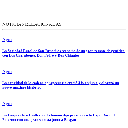
NOTICIAS RELACIONADAS
Agro
La Sociedad Rural de San Justo fue escenario de un gran remate de genética
con Los Charabones, Don Pedro y Don Chiquito
Agro
La actividad de la cadena agropecuaria creció 3% en junio y alcanzó un
nuevo máximo histórico
Agro
La Cooperativa Guillermo Lehmann dijo presente en la Expo Rural de
Palermo con una gran subasta junto a Rosgan