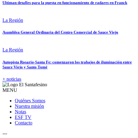
Ultiman detalles para la puesta en funcionamiento de radares en Franck
La Región
Asamblea General Ordinaria del Centro Comercial de Sauce Viejo
La Región
Autopista Rosario-Santa Fe: comenzaron los trabajos de iluminación entre
Sauce Viejo y Santo Tomé
+ noticias
MENU
Quiénes Somos
Nuestra misión
Notas
ESF TV
Contacto
---