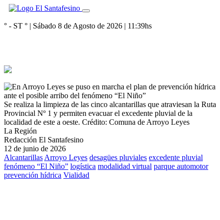
° - ST
° |
Sábado 8 de Agosto de 2026
|
11:39
hs
Se realiza la limpieza de las cinco alcantarillas que atraviesan la Ruta
Provincial Nº 1 y permiten evacuar el excedente pluvial de la
localidad de este a oeste.
Crédito: Comuna de Arroyo Leyes
La Región
Redacción El Santafesino
12 de junio de 2026
Alcantarillas
Arroyo Leyes
desagües pluviales
excedente pluvial
fenómeno “El Niño”
logística
modalidad virtual
parque automotor
prevención hídrica
Vialidad