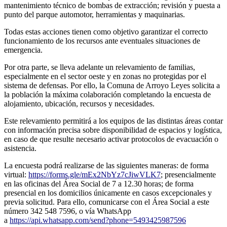
mantenimiento técnico de bombas de extracción; revisión y puesta a
punto del parque automotor, herramientas y maquinarias.
Todas estas acciones tienen como objetivo garantizar el correcto
funcionamiento de los recursos ante eventuales situaciones de
emergencia.
Por otra parte, se lleva adelante un relevamiento de familias,
especialmente en el sector oeste y en zonas no protegidas por el
sistema de defensas. Por ello, la Comuna de Arroyo Leyes solicita a
la población la máxima colaboración completando la encuesta de
alojamiento, ubicación, recursos y necesidades.
Este relevamiento permitirá a los equipos de las distintas áreas contar
con información precisa sobre disponibilidad de espacios y logística,
en caso de que resulte necesario activar protocolos de evacuación o
asistencia.
La encuesta podrá realizarse de las siguientes maneras: de forma
virtual:
https://forms.gle/mEx2NbYz7cJiwVLK7
; presencialmente
en las oficinas del Área Social de 7 a 12.30 horas; de forma
presencial en los domicilios únicamente en casos excepcionales y
previa solicitud. Para ello, comunicarse con el Área Social a este
número 342 548 7596, o vía WhatsApp
a
https://api.whatsapp.com/send?phone=5493425987596