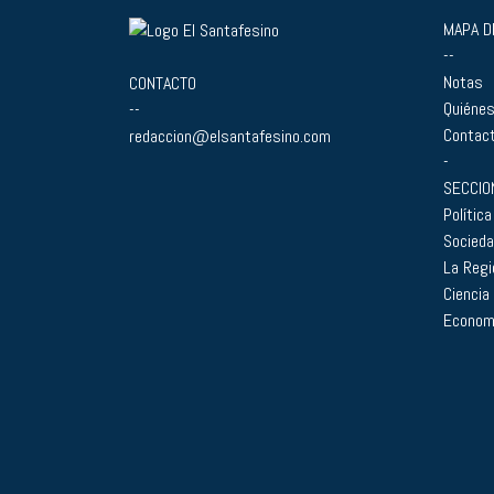
MAPA DE
--
Notas
CONTACTO
Quiéne
--
Contac
redaccion@elsantafesino.com
-
SECCIO
Política
Socied
La Regi
Ciencia
Econom