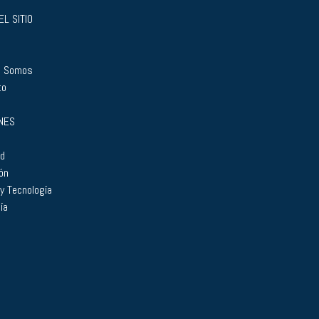
L SITIO
s Somos
to
NES
ad
ón
 y Tecnología
ía