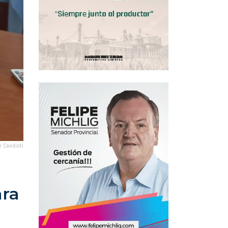
 Candioti
ara