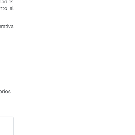
idad es
nto al
rativa
Siguiente
orios