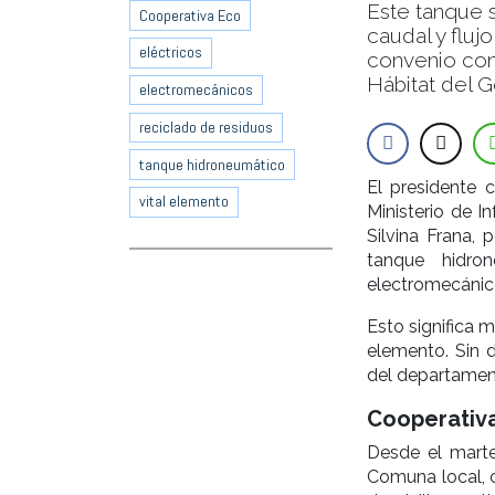
Este tanque s
Cooperativa Eco
caudal y fluj
eléctricos
convenio con 
Hábitat del G
electromecánicos
reciclado de residuos
tanque hidroneumático
El presidente 
vital elemento
Ministerio de In
Silvina Frana,
tanque hidro
electromecánico
Esto significa m
elemento. Sin 
del departament
Cooperativa
Desde el marte
Comuna local, c