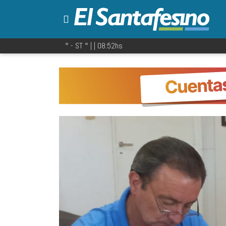
° - ST
° |
|
08:52
hs