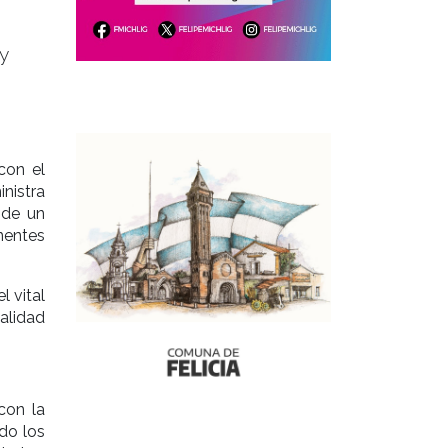
y
con el
inistra
 de un
entes
l vital
alidad
con la
do los