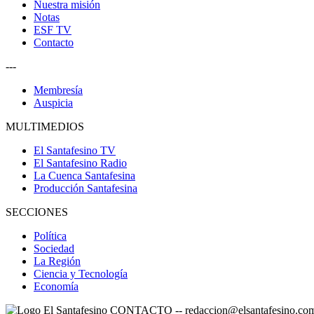
Nuestra misión
Notas
ESF TV
Contacto
---
Membresía
Auspicia
MULTIMEDIOS
El Santafesino TV
El Santafesino Radio
La Cuenca Santafesina
Producción Santafesina
SECCIONES
Política
Sociedad
La Región
Ciencia y Tecnología
Economía
CONTACTO
--
redaccion@elsantafesino.co