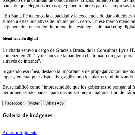
Respecto de la cantidad de concurrentes, Grosso remarcó que “tuvimo
pauta de que elegimos temas que generan interés para las empresas loca
“En Santa Fe tenemos la capacidad y la excelencia de dar soluciones t
sumen a estas iniciativas del municipio”, cerró. En ese marco mencionó 
la generación de contenido orientado a estrategias de marketing digital
Identificación digital
La charla estuvo a cargo de Graciela Brusa, de la Consultora Lyris IT,
comenzó en 2021 y después de la pandemia ha tomado un gran protagon
a través de internet”.
Siguiendo esa línea, destacó la importancia de propagar conocimientos
lugar y en cualquier dispositivo, agilizando los plazos y minimizando 
Brusa calificó como “imprescindible que los gobiernos se pongan al fr
herramientas adecuadas “para mecanizar mejor cualquier tipo de trámi
Facebook
Twitter
WhatsApp
Galería de imágenes
Anterior
Siguiente