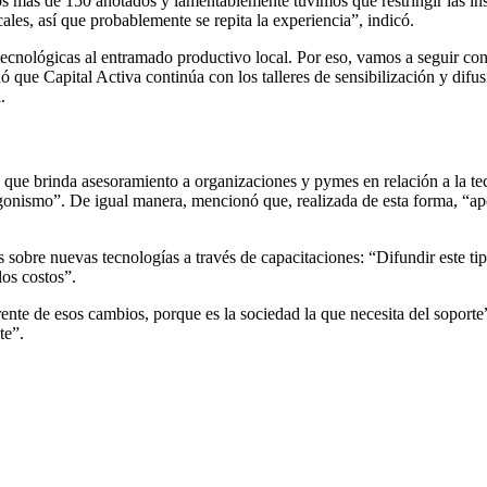
s más de 150 anotados y lamentablemente tuvimos que restringir las in
les, así que probablemente se repita la experiencia”, indicó.
ecnológicas al entramado productivo local. Por eso, vamos a seguir con
que Capital Activa continúa con los talleres de sensibilización y difusi
.
 que brinda asesoramiento a organizaciones y pymes en relación a la tecn
ismo”. De igual manera, mencionó que, realizada de esta forma, “aport
 sobre nuevas tecnologías a través de capacitaciones: “Difundir este ti
los costos”.
ente de esos cambios, porque es la sociedad la que necesita del soporte
te”.