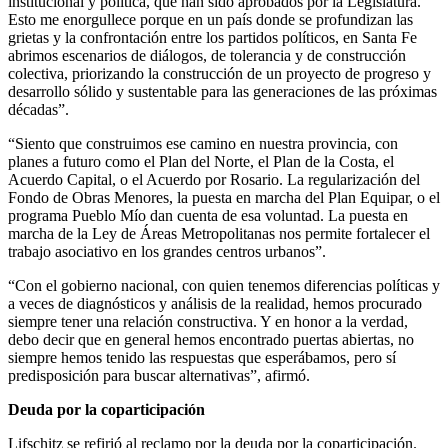
institucional y política, que han sido aprobados por la Legislatura.
Esto me enorgullece porque en un país donde se profundizan las
grietas y la confrontación entre los partidos políticos, en Santa Fe
abrimos escenarios de diálogos, de tolerancia y de construcción
colectiva, priorizando la construcción de un proyecto de progreso y
desarrollo sólido y sustentable para las generaciones de las próximas
décadas”.
“Siento que construimos ese camino en nuestra provincia, con
planes a futuro como el Plan del Norte, el Plan de la Costa, el
Acuerdo Capital, o el Acuerdo por Rosario. La regularización del
Fondo de Obras Menores, la puesta en marcha del Plan Equipar, o el
programa Pueblo Mío dan cuenta de esa voluntad. La puesta en
marcha de la Ley de Áreas Metropolitanas nos permite fortalecer el
trabajo asociativo en los grandes centros urbanos”.
“Con el gobierno nacional, con quien tenemos diferencias políticas y
a veces de diagnósticos y análisis de la realidad, hemos procurado
siempre tener una relación constructiva. Y en honor a la verdad,
debo decir que en general hemos encontrado puertas abiertas, no
siempre hemos tenido las respuestas que esperábamos, pero sí
predisposición para buscar alternativas”, afirmó.
Deuda por la coparticipación
Lifschitz se refirió al reclamo por la deuda por la coparticipación.