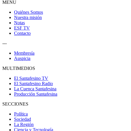
MENU
Quiénes Somos
Nuestra misión
Notas
ESF TV
Contacto
---
Membresía
Auspicia
MULTIMEDIOS
El Santafesino TV
El Santafesino Radio
La Cuenca Santafesina
Producción Santafesina
SECCIONES
Política
Sociedad
La Región
Ciencia y Tecnología