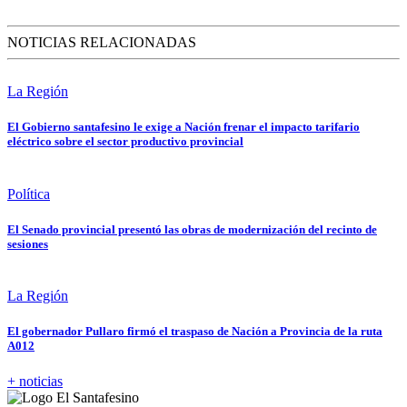
NOTICIAS RELACIONADAS
La Región
El Gobierno santafesino le exige a Nación frenar el impacto tarifario
eléctrico sobre el sector productivo provincial
Política
El Senado provincial presentó las obras de modernización del recinto de
sesiones
La Región
El gobernador Pullaro firmó el traspaso de Nación a Provincia de la ruta
A012
+ noticias