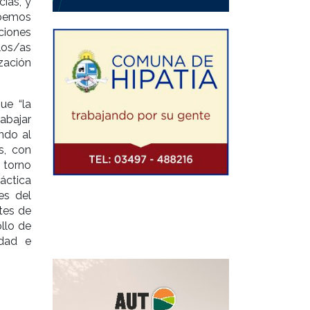
ias, y
abemos
aciones
os/as
zación
ue “la
bajar
endo al
s, con
n torno
ráctica
es del
ntes de
llo de
edad e
e