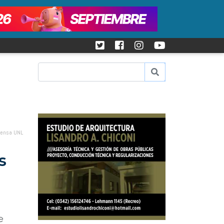
Prensa UNL
s
e