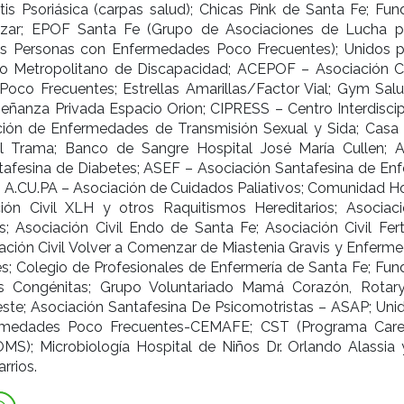
ritis Psoriásica (carpas salud); Chicas Pink de Santa Fe; Fu
zar; EPOF Santa Fe (Grupo de Asociaciones de Lucha p
s Personas con Enfermedades Poco Frecuentes); Unidos p
o Metropolitano de Discapacidad; ACEPOF – Asociación Ci
oco Frecuentes; Estrellas Amarillas/Factor Vial; Gym Salu
señanza Privada Espacio Orion; CIPRESS – Centro Interdiscipl
ción de Enfermedades de Transmisión Sexual y Sida; Casa
il Trama; Banco de Sangre Hospital José María Cullen; 
tafesina de Diabetes; ASEF – Asociación Santafesina de En
; A.CU.PA – Asociación de Cuidados Paliativos; Comunidad Ho
ción Civil XLH y otros Raquitismos Hereditarios; Asociac
s; Asociación Civil Endo de Santa Fe; Asociación Civil Fert
ación Civil Volver a Comenzar de Miastenia Gravis y Enferm
s; Colegio de Profesionales de Enfermería de Santa Fe; Fun
as Congénitas; Grupo Voluntariado Mamá Corazón, Rotar
ste; Asociación Santafesina De Psicomotristas – ASAP; Uni
rmedades Poco Frecuentes-CEMAFE; CST (Programa Care
 OMS); Microbiología Hospital de Niños Dr. Orlando Alassia 
arrios.