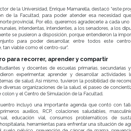
rector de la Universidad, Enrique Mamarella, destacó “este p
ón de la Facultad, para poder atender esa necesidad que
norte provincial. Por ello, queremos agradecerle a cada uno 
unales, intendentas, intendentes, a los senadores, a los dip
nte se pusieron a disposición, porque entendieron la impor
njunto para poder desarrollar, entre todos este centro
e, tan viable como el centro-sur”.
o para recorrer, aprender y compartir
udiantes y docentes de escuelas primarias, secundarias y
udieron experimentar, aprender y desarrollar actividades l
temas de salud. Así mismo, tuvieron la posibilidad de recorr
 diversas organizaciones de la salud, el paseo de concienti
 colon y el Centro de Simulación de la Facultad.
uentro incluyó una importante agenda que contó con tall
primeros auxilios, RCP, colaciones saludables, masculini
rual, educación vial, consumos problemáticos de susta
 hospitalaria, herramientas para enfrentar una situación de ag
l suelo pélvico, prevención de cáncer de mama, prevenci