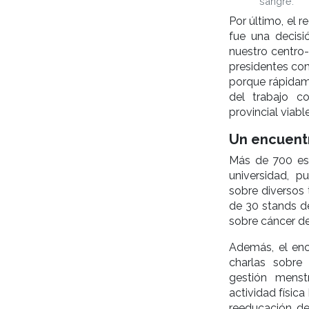
sangre.
Por último, el 
fue una decisi
nuestro centro-
presidentes com
porque rápidame
del trabajo co
provincial viabl
Un encuentr
Más de 700 est
universidad, p
sobre diversos 
de 30 stands de
sobre cáncer de
Además, el enc
charlas sobre 
gestión menst
actividad física
reeducación de