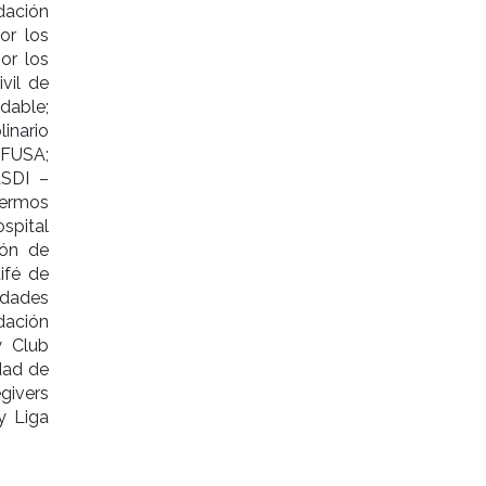
ndación
or los
or los
vil de
dable;
inario
 FUSA;
ASDI –
fermos
spital
ión de
ifé de
edades
dación
y Club
dad de
givers
y Liga