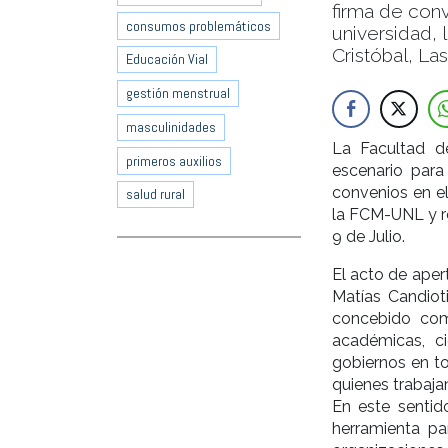
firma de conv
consumos problemáticos
universidad,
Cristóbal, Las
Educación Vial
gestión menstrual
masculinidades
La Facultad de
primeros auxilios
escenario para
convenios en el
salud rural
la FCM-UNL y r
9 de Julio.
El acto de aper
Matías Candiot
concebido com
académicas, cie
gobiernos en to
quienes trabaja
En este senti
herramienta pa