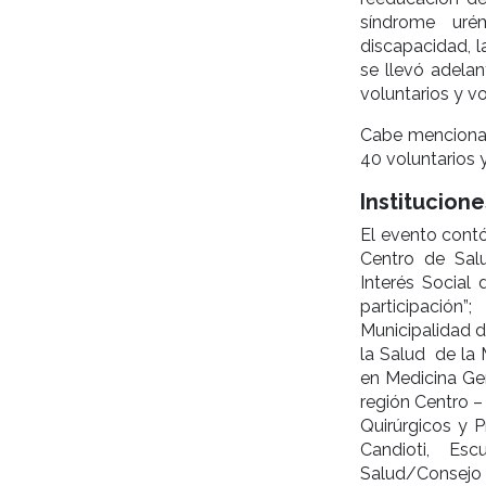
síndrome uré
discapacidad, l
se llevó adela
voluntarios y vo
Cabe mencionar 
40 voluntarios y
Institucion
El evento contó
Centro de Salu
Interés Social
participación
Municipalidad 
la Salud de la 
en Medicina Gen
región Centro –
Quirúrgicos y 
Candioti, Es
Salud/Consejo 