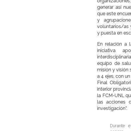
organizaciones,
generar así nu
que este encuen
y agrupacion
voluntarios/as 
y puesta en esc
En relación a
iniciativa a
interdisciplina
equipo de sal
misión y visión
a 4 ejes, con u
Final Obligato
interior provinc
la FCM-UNL que
las acciones 
investigación”.
Durante 