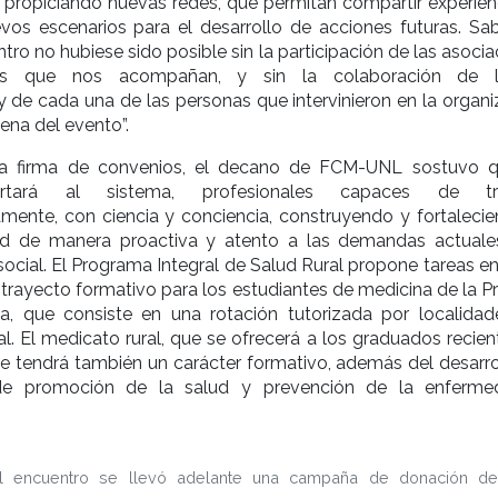
 propiciando nuevas redes, que permitan compartir experienc
evos escenarios para el desarrollo de acciones futuras. S
tro no hubiese sido posible sin la participación de las asoci
es que nos acompañan, y sin la colaboración de l
y de cada una de las personas que intervinieron en la organi
ena del evento”.
 la firma de convenios, el decano de FCM-UNL sostuvo q
portará al sistema, profesionales capaces de tra
riamente, con ciencia y conciencia, construyendo y fortaleci
ud de manera proactiva y atento a las demandas actuale
 social. El Programa Integral de Salud Rural propone tareas e
n trayecto formativo para los estudiantes de medicina de la P
ria, que consiste en una rotación tutorizada por localidad
ial. El medicato rural, que se ofrecerá a los graduados recie
 tendrá también un carácter formativo, además del desarro
de promoción de la salud y prevención de la enferm
el encuentro se llevó adelante una campaña de donación d