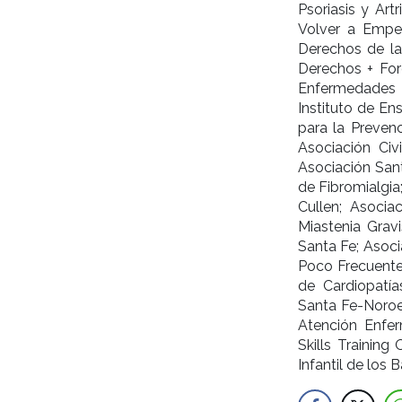
Psoriasis y Art
Volver a Empe
Derechos de la
Derechos + For
Enfermedades P
Instituto de En
para la Preven
Asociación Civ
Asociación San
de Fibromialgia
Cullen; Asocia
Miastenia Gravi
Santa Fe; Asoci
Poco Frecuente
de Cardiopatí
Santa Fe-Noroe
Atención Enfe
Skills Training
Infantil de los B