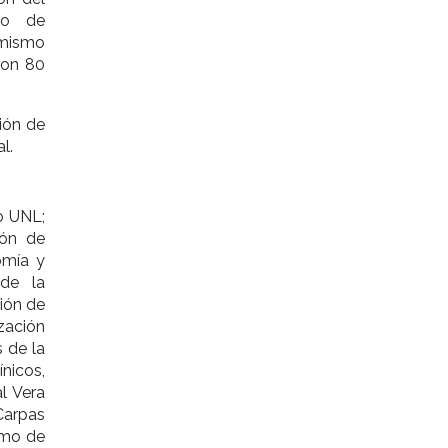
to de
 mismo
ron 80
ión de
l.
io UNL;
ión de
omía y
 de la
ión de
zación
 de la
ínicos,
l Vera
arpas
rmo de