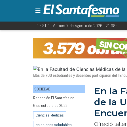
° - ST
° |
Viernes 7 de Agosto de 2026
|
21:08
hs
Más de 700 estudiantes y docentes participaron del I Encu
En la 
SOCIEDAD
Redacción El Santafesino
de la U
6 de octubre de 2022
Encuen
Ciencias Médicas
Ofreció talle
colaciones saludables