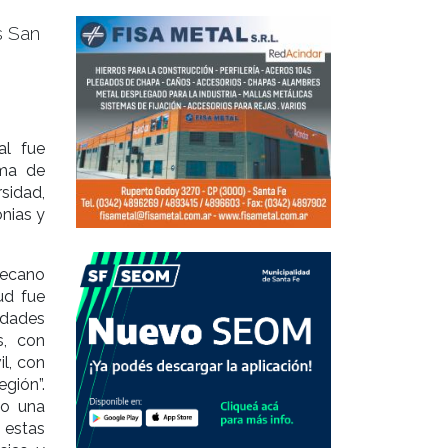
s San
al fue
rma de
sidad,
nias y
decano
ud fue
idades
s, con
il, con
gión”.
mo una
 estas