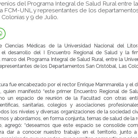
enios del Programa Integral de Salud Rural entre la
 la FCM-UNL y representantes de los departamento
 Colonias y 9 de Julio.
 Ciencias Médicas de la Universidad Nacional del Litor
 el desarrollo del I Encuentro Regional de Salud y la fi
 marco del Programa Integral de Salud Rural, entre la Univer
epresentantes de los Departamentos San Cristóbal, Las Colo
tura fue encabezado por el rector Enrique Mammarella y el 
i, quien manifestó “este primer Encuentro Regional de Sal
o un espacio de reunión de la Facultad con otras ent
ntíficas, sanitarias, colegios y asociaciones profesionale
dos los niveles y diversas organizaciones de la sociedad civ
mos y abordamos, en forma conjunta, temas de salud de la re
do, agregó: “deseamos que este espacio se consolide co
ra dar a conocer nuestro trabajo en el territorio, junto a