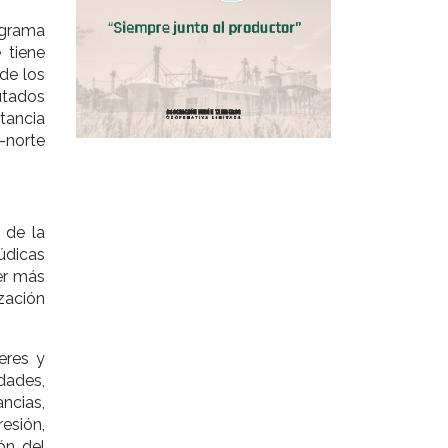
rograma
 tiene
de los
utados
tancia
-norte
 de la
údicas
er más
zación
eres y
dades,
ncias,
resión,
ón del