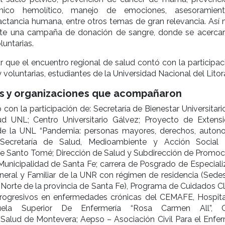
mico hemolítico, manejo de emociones, asesoramien
actancia humana, entre otros temas de gran relevancia. Así
nte una campaña de donación de sangre, donde se acerca
luntarias.
que el encuentro regional de salud contó con la participac
 voluntarias, estudiantes de la Universidad Nacional del Litora
es y organizaciones que acompañaron
 con la participación de: Secretaría de Bienestar Universitar
d UNL; Centro Universitario Gálvez; Proyecto de Extens
 de la UNL “Pandemia: personas mayores, derechos, auton
”; Secretaría de Salud, Medioambiente y Acción Social
de Santo Tomé; Dirección de Salud y Subdirección de Promoc
Municipalidad de Santa Fe; carrera de Posgrado de Especiali
eral y Familiar de la UNR con régimen de residencia (Sedes
 Norte de la provincia de Santa Fe), Programa de Cuidados Cl
Progresivos en enfermedades crónicas del CEMAFE, Hospita
cuela Superior De Enfermería “Rosa Carmen All”, C
Salud de Montevera; Aepso – Asociación Civil Para el Enfe