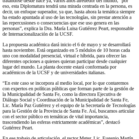
tratándose desde hace ya, varios años alrededor del mundo, “por
eso, esta Diplomatura tendrá una mirada centrada en la persona, es
decir, un enfoque superador, ya que, hasta ahora la temática siempre
ha estado apuntada al uso de las tecnologías, sin prestar atención a
las repercusiones o consecuencias que ese uso genera en las
personas”, explica la Dra. María Luisa Gutiérrez Peart, responsable
de Internacionalización de la UCSF.
La propuesta académica dará inicio el 6 de mayo y se desarrollará
hasta noviembre. Está organizado en 5 módulos de 10 horas cada
uno con modalidad presencial, virtual e híbrida, para ofrecer las
diferentes opciones a quienes quieran participar desde cualquier
lugar del mundo. La planta docente estará conformada por
académicos de la UCSF y de universidades italianas.
“En este caso se incorpora al medio local, por lo que contaremos
con expertos en políticas públicas que forman parte de la gestión de
la Municipalidad de Santa Fe, como la directora Ejecutiva de
Diálogo Social y Coordinación de la Municipalidad de Santa Fe,
Lic. María Paz Gutiérrez y el equipo de la Secretaría de Tecnologías
para la Gestión de la Provincia de Santa Fe. Así, buscamos articular
con el sector público en temáticas de vital importancia,
trascendiendo las esferas estrictamente académicas”, destacó
Gutiérrez Peart.
En ese trabajo de articulación, el rector Mgter. Lic. Eugenio Martín