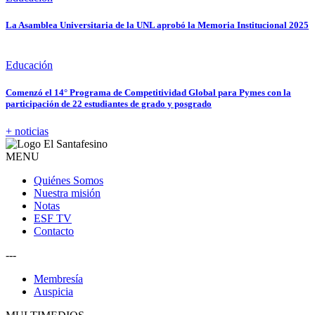
La Asamblea Universitaria de la UNL aprobó la Memoria Institucional 2025
Educación
Comenzó el 14° Programa de Competitividad Global para Pymes con la
participación de 22 estudiantes de grado y posgrado
+ noticias
MENU
Quiénes Somos
Nuestra misión
Notas
ESF TV
Contacto
---
Membresía
Auspicia