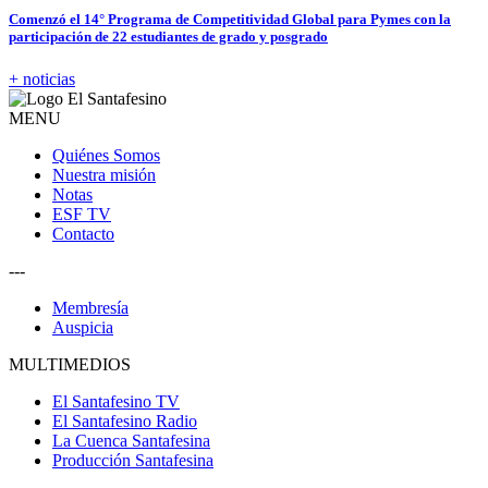
Comenzó el 14° Programa de Competitividad Global para Pymes con la
participación de 22 estudiantes de grado y posgrado
+ noticias
MENU
Quiénes Somos
Nuestra misión
Notas
ESF TV
Contacto
---
Membresía
Auspicia
MULTIMEDIOS
El Santafesino TV
El Santafesino Radio
La Cuenca Santafesina
Producción Santafesina