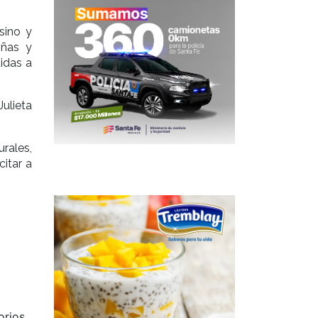
sino y
iñas y
uidas a
Julieta
rales,
citar a
Siguiente
orios