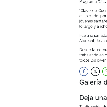
Programa “Clave 
“Clave de Cuen
auspiciado po
jóvenes santafe
lo largo y ancho
Fue una jornada
Albrecht, Jesic
Desde la comun
trabajando en c
todos los jóvene
Galería 
Anterior
Deja una
Tu dirección de