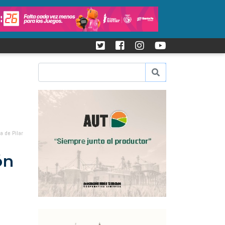
a de Pilar
ón