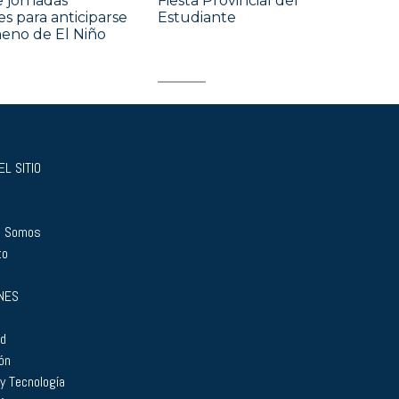
 jornadas
Fiesta Provincial del
es para anticiparse
Estudiante
eno de El Niño
L SITIO
s Somos
to
NES
ad
ón
 y Tecnología