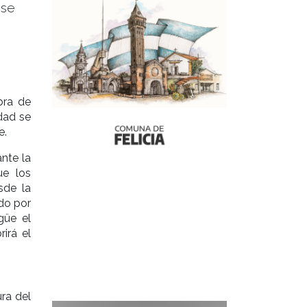
 se
bra de
dad se
e.
nte la
ue los
sde la
ado por
güe el
rirá el
ra del