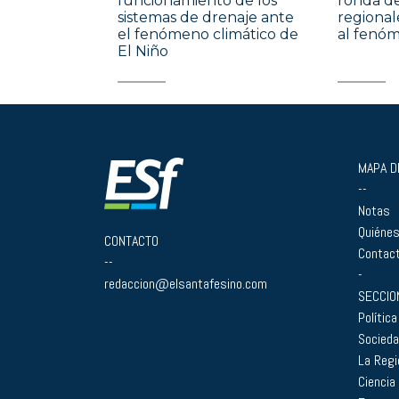
funcionamiento de los
ronda de
sistemas de drenaje ante
regional
el fenómeno climático de
al fenóm
El Niño
MAPA DE
--
Notas
Quiéne
CONTACTO
Contac
--
-
redaccion@elsantafesino.com
SECCIO
Política
Socied
La Regi
Ciencia