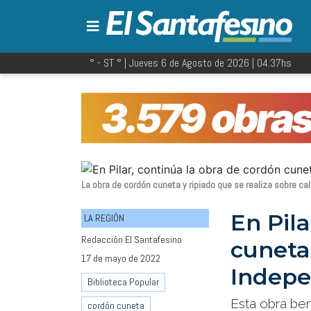
° - ST
° |
Jueves 6 de Agosto de 2026
|
04:37
hs
La obra de cordón cuneta y ripiado que se realiza sobre cal
En Pila
LA REGIÓN
Redacción El Santafesino
cuneta 
17 de mayo de 2022
Indepe
Biblioteca Popular
Esta obra ben
cordón cuneta