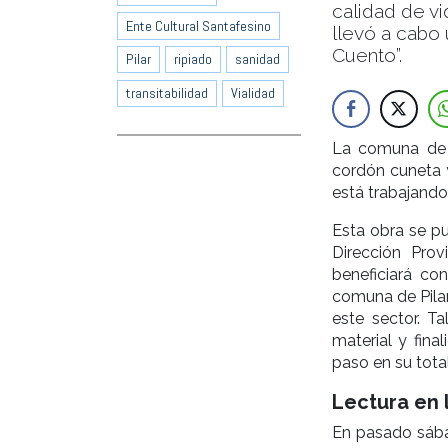
calidad de vi
Ente Cultural Santafesino
llevó a cabo 
Cuento”.
Pilar
ripiado
sanidad
transitabilidad
Vialidad
La comuna de P
cordón cuneta y
está trabajando
Esta obra se p
Dirección Pro
beneficiará co
comuna de Pilar
este sector. T
material y fina
paso en su tota
Lectura en 
En pasado sába