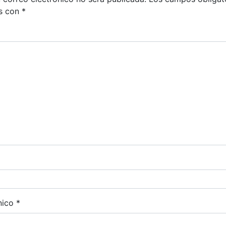
s con
*
nico
*