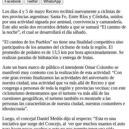
Facebook
Twitter
WhatsApp
Los días 4 y 5 de mayo Recreo recibirá nuevamente a ciclistas de
tres provincias argentinas: Santa Fe, Entre Ríos y Córdoba, unidos
por una actividad signada por amistad, convivencia y camaradería.
Este año serán dos recorridos debido a que se sumará “El camino de
la noche”, el cual se desarrollará el día sábado.
“El camino de los Pueblos” no tiene una finalidad competitiva sino
participativa de los amantes del ciclismo de toda la región. El
promedio de pedaleo es de 13,5 km por hora aproximadamente. Se
realizan paradas de hidratación y entrega de frutas.
Ante un buen marco de público el intendente Omar Colombo se
manifestó muy contento con la realización de esta actividad: “Con
este gran evento finalizamos las actividades del aniversario de
nuestra ciudad, una actividad que va más allá de Recreo y que
congrega a personas de toda la región y provincias vecinas; con este
cicloturismo demostramos que el turismo va más allá de las
cuestiones geográficas, el turismo también es mostrarle a las
personas las características de nuestra ciudad, nuestras costumbres e
idiosincrasia”.
Luego, el concejal Daniel Medús dijo al respecto: “Esta es una
iniciativa que surge del Concejo, al ver que muchos usamos el auto
para hacer pocas cuadras y esto no nos permite tener una vida