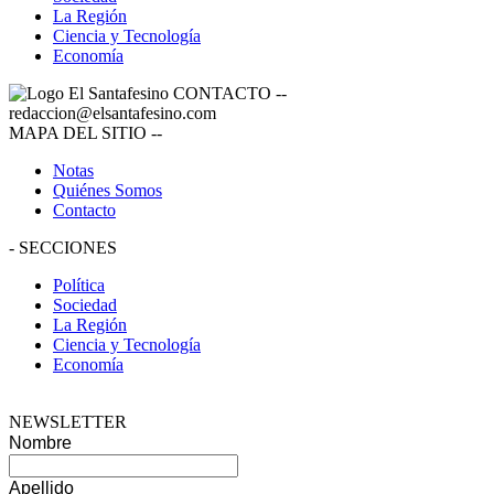
La Región
Ciencia y Tecnología
Economía
CONTACTO
--
redaccion@elsantafesino.com
MAPA DEL SITIO
--
Notas
Quiénes Somos
Contacto
-
SECCIONES
Política
Sociedad
La Región
Ciencia y Tecnología
Economía
NEWSLETTER
Nombre
Apellido