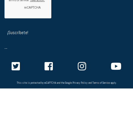
--
This site is protected by reCAPTCHA and the Google
Privacy Policy
and
Terms of Service
apply.