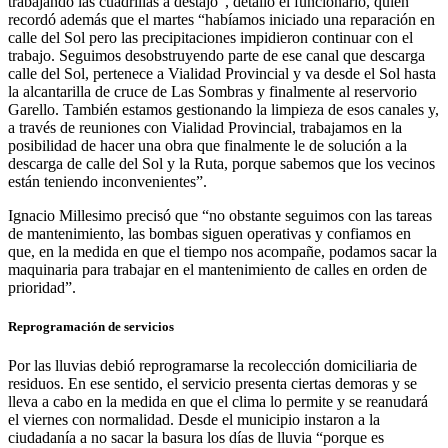
trabajando las cuadrillas a destajo”, detalló el funcionario, quien
recordó además que el martes “habíamos iniciado una reparación en
calle del Sol pero las precipitaciones impidieron continuar con el
trabajo. Seguimos desobstruyendo parte de ese canal que descarga
calle del Sol, pertenece a Vialidad Provincial y va desde el Sol hasta
la alcantarilla de cruce de Las Sombras y finalmente al reservorio
Garello. También estamos gestionando la limpieza de esos canales y,
a través de reuniones con Vialidad Provincial, trabajamos en la
posibilidad de hacer una obra que finalmente le de solución a la
descarga de calle del Sol y la Ruta, porque sabemos que los vecinos
están teniendo inconvenientes”.
Ignacio Millesimo precisó que “no obstante seguimos con las tareas
de mantenimiento, las bombas siguen operativas y confiamos en
que, en la medida en que el tiempo nos acompañe, podamos sacar la
maquinaria para trabajar en el mantenimiento de calles en orden de
prioridad”.
Reprogramación de servicios
Por las lluvias debió reprogramarse la recolección domiciliaria de
residuos. En ese sentido, el servicio presenta ciertas demoras y se
lleva a cabo en la medida en que el clima lo permite y se reanudará
el viernes con normalidad. Desde el municipio instaron a la
ciudadanía a no sacar la basura los días de lluvia “porque es