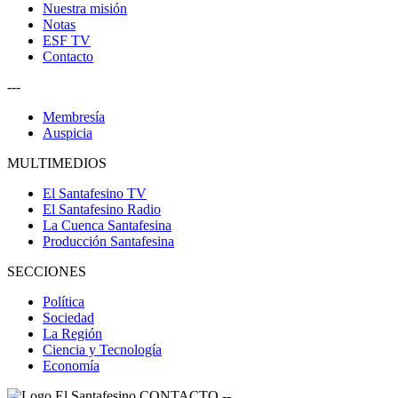
Nuestra misión
Notas
ESF TV
Contacto
---
Membresía
Auspicia
MULTIMEDIOS
El Santafesino TV
El Santafesino Radio
La Cuenca Santafesina
Producción Santafesina
SECCIONES
Política
Sociedad
La Región
Ciencia y Tecnología
Economía
CONTACTO
--