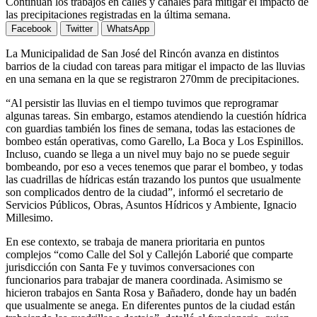
Continúan los trabajos en calles y canales para mitigar el impacto de
las precipitaciones registradas en la última semana.
Facebook
Twitter
WhatsApp
La Municipalidad de San José del Rincón avanza en distintos
barrios de la ciudad con tareas para mitigar el impacto de las lluvias
en una semana en la que se registraron 270mm de precipitaciones.
“Al persistir las lluvias en el tiempo tuvimos que reprogramar
algunas tareas. Sin embargo, estamos atendiendo la cuestión hídrica
con guardias también los fines de semana, todas las estaciones de
bombeo están operativas, como Garello, La Boca y Los Espinillos.
Incluso, cuando se llega a un nivel muy bajo no se puede seguir
bombeando, por eso a veces tenemos que parar el bombeo, y todas
las cuadrillas de hídricas están trazando los puntos que usualmente
son complicados dentro de la ciudad”, informó el secretario de
Servicios Públicos, Obras, Asuntos Hídricos y Ambiente, Ignacio
Millesimo.
En ese contexto, se trabaja de manera prioritaria en puntos
complejos “como Calle del Sol y Callejón Laborié que comparte
jurisdicción con Santa Fe y tuvimos conversaciones con
funcionarios para trabajar de manera coordinada. Asimismo se
hicieron trabajos en Santa Rosa y Bañadero, donde hay un badén
que usualmente se anega. En diferentes puntos de la ciudad están