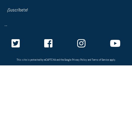
--
This site is protected by reCAPTCHA and the Google
Privacy Policy
and
Terms of Service
apply.