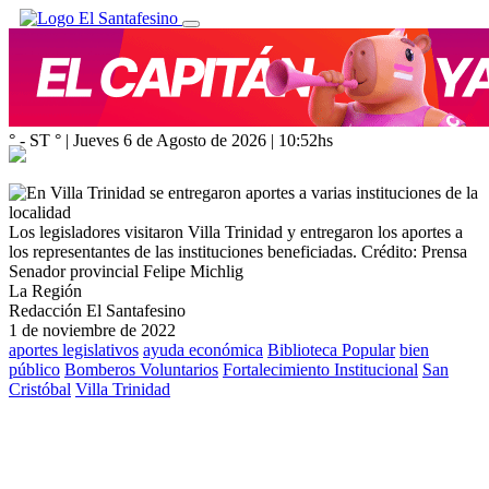
° - ST
° |
Jueves 6 de Agosto de 2026
|
10:52
hs
Los legisladores visitaron Villa Trinidad y entregaron los aportes a
los representantes de las instituciones beneficiadas.
Crédito: Prensa
Senador provincial Felipe Michlig
La Región
Redacción El Santafesino
1 de noviembre de 2022
aportes legislativos
ayuda económica
Biblioteca Popular
bien
público
Bomberos Voluntarios
Fortalecimiento Institucional
San
Cristóbal
Villa Trinidad