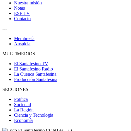
Nuestra misión
Notas
ESF TV
Contacto
---
Membresía
Auspicia
MULTIMEDIOS
El Santafesino TV
El Santafesino Radio
La Cuenca Santafesina
Producción Santafesina
SECCIONES
Política
Sociedad
La Región
Ciencia y Tecnología
Economía
CONTACTO
--