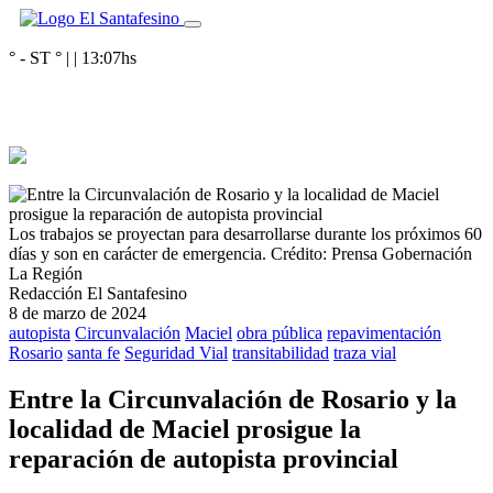
° - ST
° |
|
13:07
hs
Los trabajos se proyectan para desarrollarse durante los próximos 60
días y son en carácter de emergencia.
Crédito: Prensa Gobernación
La Región
Redacción El Santafesino
8 de marzo de 2024
autopista
Circunvalación
Maciel
obra pública
repavimentación
Rosario
santa fe
Seguridad Vial
transitabilidad
traza vial
Entre la Circunvalación de Rosario y la
localidad de Maciel prosigue la
reparación de autopista provincial