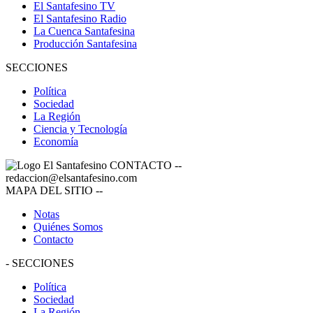
El Santafesino TV
El Santafesino Radio
La Cuenca Santafesina
Producción Santafesina
SECCIONES
Política
Sociedad
La Región
Ciencia y Tecnología
Economía
CONTACTO
--
redaccion@elsantafesino.com
MAPA DEL SITIO
--
Notas
Quiénes Somos
Contacto
-
SECCIONES
Política
Sociedad
La Región