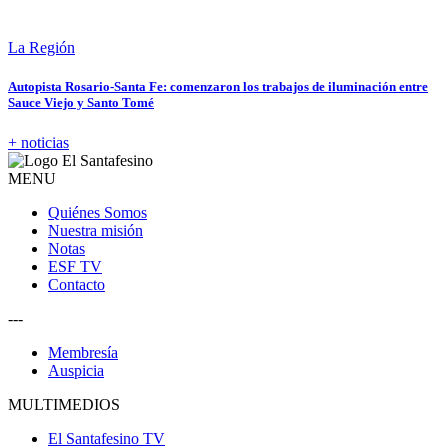
La Región
Autopista Rosario-Santa Fe: comenzaron los trabajos de iluminación entre
Sauce Viejo y Santo Tomé
+ noticias
MENU
Quiénes Somos
Nuestra misión
Notas
ESF TV
Contacto
---
Membresía
Auspicia
MULTIMEDIOS
El Santafesino TV