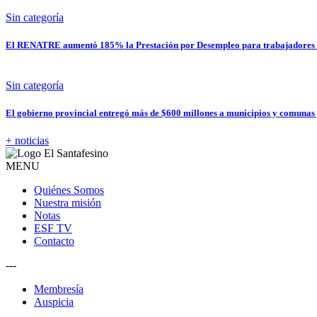
Sin categoría
El RENATRE aumentó 185% la Prestación por Desempleo para trabajadores 
Sin categoría
El gobierno provincial entregó más de $600 millones a municipios y comunas
+ noticias
MENU
Quiénes Somos
Nuestra misión
Notas
ESF TV
Contacto
---
Membresía
Auspicia