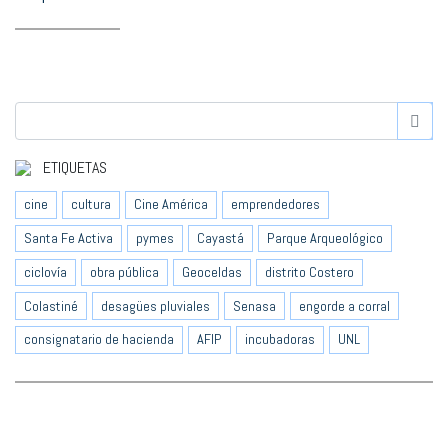
ETIQUETAS
cine
cultura
Cine América
emprendedores
Santa Fe Activa
pymes
Cayastá
Parque Arqueológico
ciclovía
obra pública
Geoceldas
distrito Costero
Colastiné
desagües pluviales
Senasa
engorde a corral
consignatario de hacienda
AFIP
incubadoras
UNL